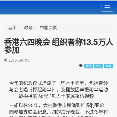
Toggl
navig
首页
时政
中国新闻
香港六四晚会 组织者称13.5万人
参加
2015-06-05
香港
六四
晚会
今年的纪念仪式增添了一些本土元素，包括带领
与会者唱《撑起雨伞》，及播放因声援雨伞运动
被拘捕的内地异见人士家属采访视频。
一如以往25年，大批香港市民涌到维多利亚公
园参加支联会纪念六四的烛光晚会，不过今年有