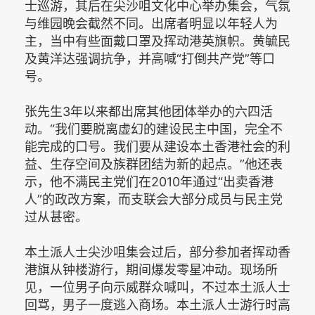
士巡游，其后在尖沙咀文化中心举办集会，气氛
与维园晚会截然不同。出席者明显以年轻人为
主，当中有些面戴口罩及挥动港英旗帜。黄毓民
及黄洋达强调抗争，并高喊“打倒共产党”等口
号。
张先生3年以来都出席其他团体举办的六四活
动。“我们要脱离虚幻的建设民主中国，完全不
能完成的口号。我们要从建设本土香港社会的利
益、生存空间及族群团结为新的起点。”他还表
示，他不满民主党们在2010年通过“出卖香港
人”的政改方案，而支联会大部分成员与民主党
过从甚密。
本土派人士尖沙咀集会过后，部分参加者挥动香
港旗从钟楼游行，期间爆发零星冲动。现场所
见，一位男子向示威群众喊叫，不过本土派人士
回骂，男子一度逃入商场。本土派人士游行时高