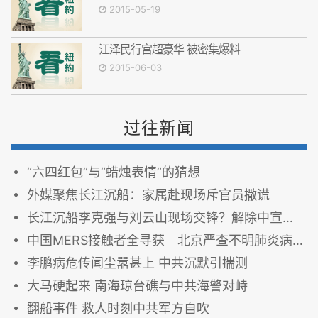
2015-05-19
江泽民行宫超豪华 被密集爆料
2015-06-03
过往新闻
“六四红包”与“蜡烛表情”的猜想
外媒聚焦长江沉船：家属赴现场斥官员撒谎
长江沉船李克强与刘云山现场交锋？解除中宣部禁令
中国MERS接触者全寻获 北京严查不明肺炎病例
李鹏病危传闻尘嚣甚上 中共沉默引揣测
大马硬起来 南海琼台礁与中共海警对峙
翻船事件 救人时刻中共军方自吹