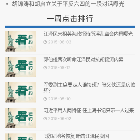
胡锦涛和胡启立关于平反六四的一段对话曝光
一周点击排行
江泽民宋祖英海政招待所淫乱幽会内幕曝光
2015-06-03
郭伯雄两次听命江泽民对抗胡锦涛内幕
2015-05-12
军委副主席要走人谁接班？张又侠还是房峰
辉？
2015-05-10
习近平用人两特征 任上海书记只带一人过来
2015-06-02
“瑷珲”地名恢复 暗击江泽民卖国