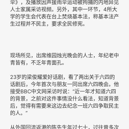
伞》，及播放因声援雨伞运动被拘捕的内地异见
人士家属采访视频。另外，其中一环节，4所大
学的学生会代表在台上焚烧基本法，称基本法产
生过程并不民主，要求全民修宪。
现场所见，出席维园烛光晚会的人士，年纪老中
青皆有，不乏年青面孔。
23岁的梁俊耀爱好话剧，看了两出关于六四的
话剧后，今年首次与朋友一同出席六四晚会。他
接受BBC中文网采访时说：“近一年才知道六四
的背景，之前对这件事情没什么看法，知道背景
后，觉得有需要来这边去纪念一班六四争取民主
的人。”
从外国回流返港的陈先生年过七十，过往曾多次