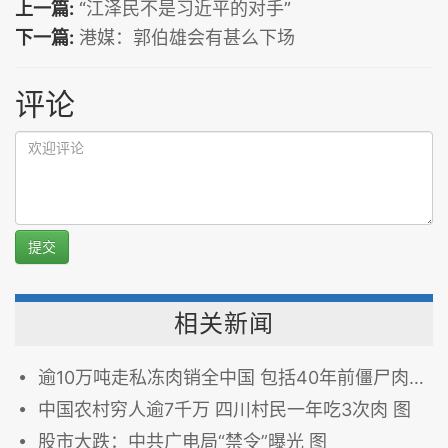
上一篇:
“江泽民不是习近平的对手”
下一篇:
港媒：郭伯雄会有甚么下场
评论
提交
相关新闻
逾10万吨走私冻肉销全中国 包括40年前僵尸肉 图
中国农村穷人逾7千万 四川村民一年吃3次肉 图
股市大跌：中共广电局“禁令”曝光 图