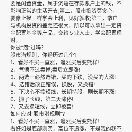
要是闲置资金，属于沉睡在存款账户上的钱，不
影响正常的生活开支;第二，股市投资莫贪心，
要像止损一样学会止利，见好就收;第三，散户
与机构投资的差距还很大，所以可以拿出一定资
金配置基金等产品，交给专业人士，学会配置理
财。
你被“潜”过吗？
股市潜规则，你经历过几个?
1、看好不买一直涨，追涨买后变熊样!
2、气愤不过卖掉;卖后立即涨!
3、两选一必然选错，买的下跌，没买的大涨!
4、选错后改正错误，换股，又换错!
5、下决心不搞短线，长期持股，则长期不涨!
6、抛了长线，第二天涨停!
7、又去搞短线，立即被套!
如何应对“股市潜规则”?
1、看好不买一直涨，追涨买后变熊样!
看好如是底部则买，高位不追涨。不是我的我不