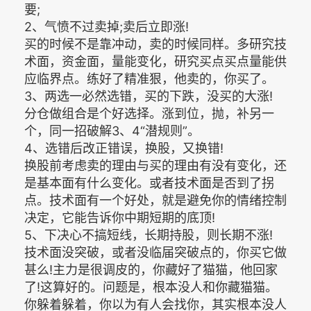
要;
2、气愤不过卖掉;卖后立即涨!
买的时候不是靠冲动，卖的时候同样。多研究技
术面，资金面，量能变化，研究买点买点量能供
应临界点。练好了精准狠，他卖的，你买了。
3、两选一必然选错，买的下跌，没买的大涨!
分仓做组合是个好选择。涨到位，抛，补另一
个，同一招破解3、4“潜规则”。
4、选错后改正错误，换股，又换错!
换股前考虑卖的理由与买的理由有没有变化，还
是基本面有什么变化。或者技术面是否到了拐
点。技术面有一个好处，就是避免你的情绪控制
决定，它能告诉你中期短期的底顶!
5、下决心不搞短线，长期持股，则长期不涨!
技术面没突破，或者没临届突破点的，你买它做
甚么!主力是很调皮的，你藏好了猫猫，他回家
了!这算好的。问题是，根本没人和你藏猫猫。
你躲着躲着，你以为有人会找你，其实根本没人