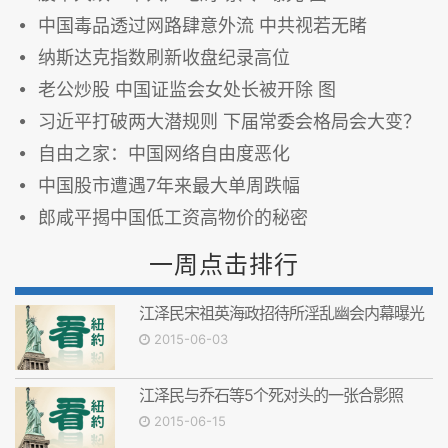
中国毒品透过网路肆意外流 中共视若无睹
纳斯达克指数刷新收盘纪录高位
老公炒股 中国证监会女处长被开除 图
习近平打破两大潜规则 下届常委会格局会大变？
自由之家：中国网络自由度恶化
中国股市遭遇7年来最大单周跌幅
郎咸平揭中国低工资高物价的秘密
一周点击排行
江泽民宋祖英海政招待所淫乱幽会内幕曝光
2015-06-03
江泽民与乔石等5个死对头的一张合影照
2015-06-15