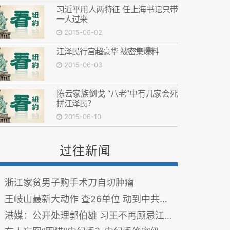
习近平用人两特征 任上海书记只带
一人过来
2015-06-02
江泽民行宫超豪华 被密集爆料
2015-06-03
陈云家族倒戈 “八老”中有几家会死
拼江泽民？
2015-06-10
过往新闻
浙江家贫男子购手术刀自切肿瘤
王岐山最新大动作 查26单位 动到中共党报党刊
港媒：公开处理郭伯雄 习王不再顾忌江泽民面子（图）