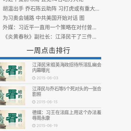
胡温出手 乔石陈云助阵 习打虎或有重大突破
为习奥会铺路 中共美国开始对话 图
外媒：习近平一直用一个策略在对付曾庆红
《炎黄春秋》副社长：江泽民干了三件蠢事 图
一周点击排行
江泽民宋祖英海政招待所淫乱幽会
内幕曝光
2015-06-03
江泽民与乔石等5个死对头的一张合
影照
2015-06-15
德媒：习王在法庭上用这个办法羞
辱周永康
2015-06-19