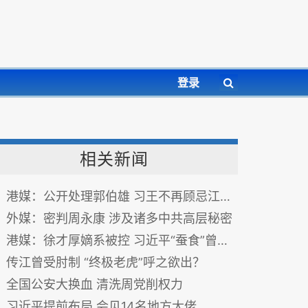
登录
相关新闻
港媒：公开处理郭伯雄 习王不再顾忌江泽民面子（图）
外媒：密判周永康 涉及诸多中共高层秘密
港媒：徐才厚嫡系被控 习近平“蚕食”曾庆红
传江曾受肘制 “终极老虎”呼之欲出？
全国公安大换血 清洗周党削权力
习近平提前布局 会见14名地方大佬