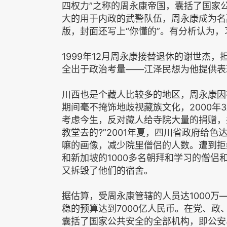
四权力”之称的周永康帝国，囊括了国家
大的用于内政的武警队伍，周永康成为名
版，封面还写上“你懂的”。有分析认为
1999年12月周永康接替退休的谢世杰
全出于政治考量——江泽民想为他提供表
川西也是个藏人比较多的地区，周永康因
期间毫不掩饰地歧视藏族文化，2000年
考虑今生，反对藏人给寺院大量的捐赠，
教堂去的?”2001年夏，四川省政府给
嘛的画像，减少院里僧侣的人数。遭到拒
和新加坡的1000多名朝拜和学习的僧
又拆毁了他们的宿舍。
据估算，受周永康管辖的人员达1000万
稳的预算达到7000亿人民币。在党、政
囊括了国家公共安全的全部机构，即公安