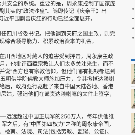
公共安全的系统。重要的是，周永康控制了国家庞
副其实的“政法沙皇”。随即传记《庆亲王》出
，习近平围剿曾庆红的行动已经全面展开。
，担任四川省委书记。把他调到天府之国主政，则完
现综合领导能力、积累政治资本的机会。
在川西地区对藏人的迫害受到抨击，周永康主政
3月，他批评西藏宗教让人们太多关注来生，而不
并说“西方也有宗教信仰，但他们哪有把钱都送到
色达五明佛学院佛教大师施加压力，令其撤掉达赖喇
绝后，政府强行驱赶了来自中国大陆各地、香港
侣和尼姑，强迫他们在谴责达赖喇嘛的文件上签字，
——远远超过中国正规军的250万人，每年供他维
、军之后，有“中国第四权力”之称的周永康帝国，
、检察、法院、司法(包括劳教、监狱、公证)、