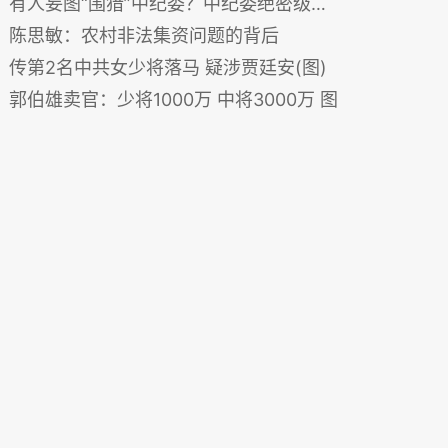
有人妄图“围猎”中纪委？中纪委绝密级案涉最高层 图
陈思敏：农村非法集资问题的背后
传第2名中共女少将落马 疑涉贾廷安(图)
郭伯雄卖官：少将1000万 中将3000万 图