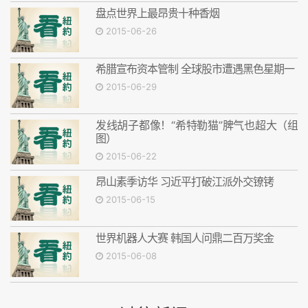
盘点世界上最昂贵十种香烟
2015-06-26
希腊宣布资本管制 全球股市遭遇黑色星期一
2015-06-29
发线胡子都像！“希特勒猫”脾气也超大（组
图）
2015-06-22
昂山素季访华 习近平打破江派外交镣铐
2015-06-15
世界机器人大赛 韩国人问鼎二百万奖金
2015-06-08