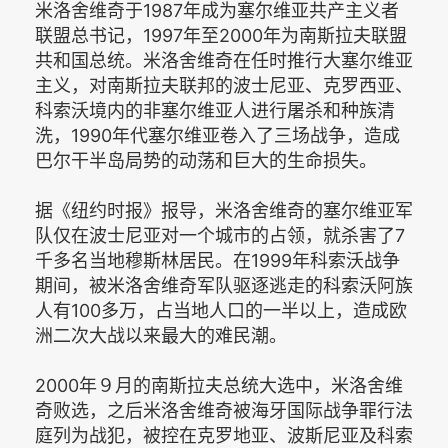
米洛舍维奇于1987年成为塞尔维亚共产主义者
联盟总书记，1997年至2000年为南斯拉夫联盟
共和国总统。米洛舍维奇在任时推行大塞尔维亚
主义，对南斯拉夫联邦的波士尼亚、克罗西亚、
科索沃境内的非塞尔维亚人进行屠杀和种族清
洗，1990年代塞尔维亚卷入了三场战争，造成
巴尔干半岛局势的动荡和巨大的生命损失。
据《纽约时报》报导，米洛舍维奇的塞尔维亚军
队仅在波士尼亚对一个城市的占领，就杀害了7
千多名当地穆斯林居民。在1999年科索沃战争
期间，被米洛舍维奇军队驱逐逃走的科索沃阿族
人有100多万，占当地人口的一半以上，造成欧
洲二次大战以来最大的难民潮。
2000年９月的南斯拉夫总统大选中，米洛舍维
奇败选，之后米洛舍维奇被海牙国际战争罪行法
庭列为战犯，被控在克罗地亚、波斯尼亚及科索