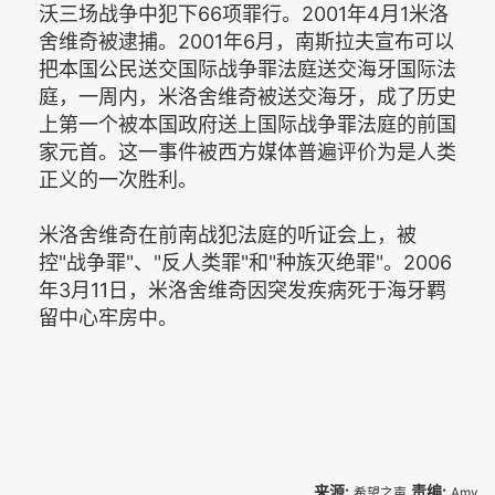
沃三场战争中犯下66项罪行。2001年4月1米洛
舍维奇被逮捕。2001年6月，南斯拉夫宣布可以
把本国公民送交国际战争罪法庭送交海牙国际法
庭，一周内，米洛舍维奇被送交海牙，成了历史
上第一个被本国政府送上国际战争罪法庭的前国
家元首。这一事件被西方媒体普遍评价为是人类
正义的一次胜利。
米洛舍维奇在前南战犯法庭的听证会上，被
控"战争罪"、"反人类罪"和"种族灭绝罪"。2006
年3月11日，米洛舍维奇因突发疾病死于海牙羁
留中心牢房中。
来源:
责编:
希望之声
Amy