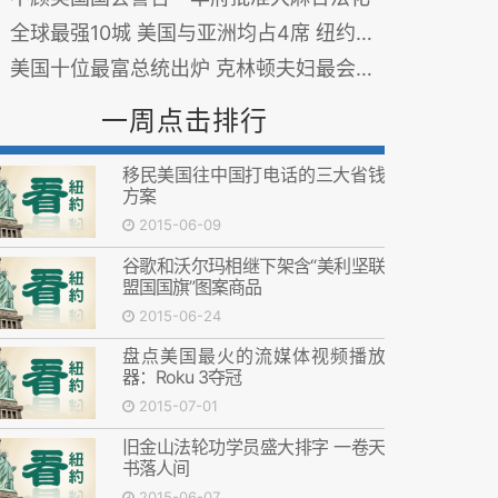
全球最强10城 美国与亚洲均占4席 纽约第一
美国十位最富总统出炉 克林顿夫妇最会喊穷
一周点击排行
移民美国往中国打电话的三大省钱
方案
2015-06-09
谷歌和沃尔玛相继下架含“美利坚联
盟国国旗”图案商品
2015-06-24
盘点美国最火的流媒体视频播放
器：Roku 3夺冠
2015-07-01
旧金山法轮功学员盛大排字 一卷天
书落人间
2015-06-07