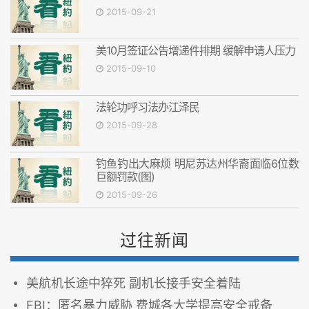
2015-09-21
美10月签证公告增递件排期 缓解申请人压力
2015-09-10
法轮功呼习法办江泽民
2015-09-28
钓鱼钓出大麻烦 明尼苏达州华裔面临6位数
巨额罚款(图)
2015-09-26
过往新闻
美航机长途中猝死 副机长接手安全着陆
FBI：匿名暴力威胁 费城各大学提高安全戒备