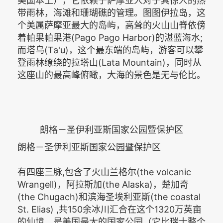
美国本土），它依赖于萨摩亚人对于其惊人的热
带雨林，海滩和珊瑚礁的管理。图图伊拉岛，这
个美属萨摩亚最大的岛屿，高耸的火山山脊依傍
着帕果帕果港(Pago Pago Harbor)的湛蓝海水;
而塔乌(Ta'u)，这个最东端的岛屿，游客可以攀
登雨林缭绕的拉塔山(Lata Mountain)，同时从
这座山的最高峰俯瞰，大海的景色是无与伦比。
朗格－圣伊利亚斯国家公园暨保护区
朗格－圣伊利亚斯国家公园暨保护区
有四座三脉,包含了火山兰格尔(the volcanic
Wrangell)，阿拉斯加(the Alaska)，楚加奇
(the Chugach)和滨海圣埃利亚斯(the coastal
St. Elias) ,共150余冰川汇合在这个1320万英亩
的仙境，是美国最大的国家公园（它比瑞士整个