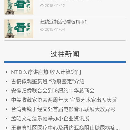
2015-11-22
纽约近期活动看板11月(1)
2015-11-04
过往新闻
NTD医疗讲座热 收入计算窍门
古瓷微观鉴赏班 “微痕鉴定”介绍
安徽归侨联合会到访纽约中华总商会
中美收藏家协会两周年庆 官员艺术家出席庆贺
台湾新锐于经文处首届电影音乐联展大放异彩
孟昭文与詹乐霞举办小企业资讯展
王嘉廉社区医疗中心及纽约亚裔阻止糖尿病症联盟