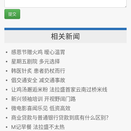
提交
相关新闻
感恩节赠火鸡 暧心温胃
星期五剧院 多元选择
韩医针炙 患者扔杖而行
倡交通安全 减交通事故
让鸡汤邂逅米粉 法拉盛首家云南过桥米线
新兴领袖培训 开视野阔门路
微电影喜闻乐见 低资高效
商业贷款与普通银行贷款到底有什么区别？
M记早餐 法拉盛不太热