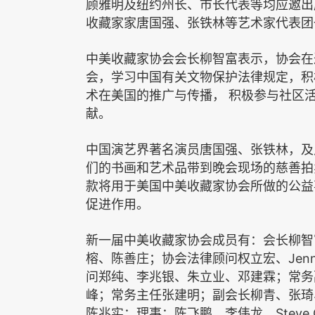
顾雅明及纽约州长、市长代表等均应邀出
收藏家家唐国强、张铁林等艺术家代表团
中美收藏家协会会长柳智富表示，协会在
会，学习中国有关文物保护法律规定，积
术在美国的推广与传播，
积极参与社区
献。
中国演艺界著名演员唐国强、张铁林，及
们的书画和艺术品带到晚会现场的慈善拍
款将用于美国中美收藏家协会所做的公益
促进作用。
新一届中美收藏家协会成员有：会长柳智
Jenn
榕、陈善庄；协会法律顾问权立宏、
问郑纯、李兆银、朱立业、邓建霖；常务
峰；常务主任张建明；副会长柳青、张琦
Steve 
陈兆实；理事：陈飞鹏、李伟龙、