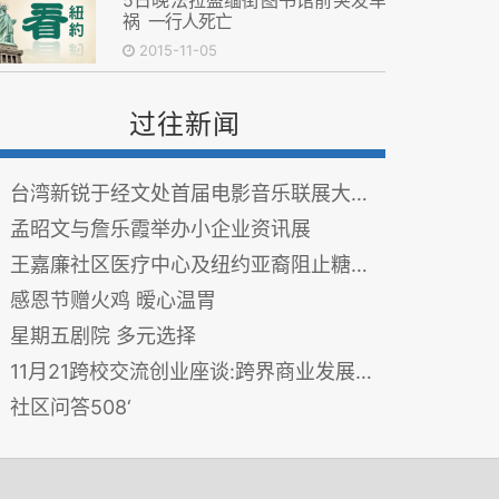
祸 一行人死亡
2015-11-05
过往新闻
台湾新锐于经文处首届电影音乐联展大放异彩
孟昭文与詹乐霞举办小企业资讯展
王嘉廉社区医疗中心及纽约亚裔阻止糖尿病症联盟
感恩节赠火鸡 暧心温胃
星期五剧院 多元选择
11月21跨校交流创业座谈:跨界商业发展趋势
社区问答508‘