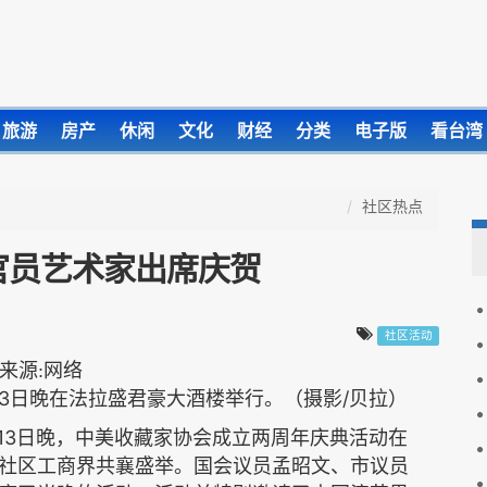
旅游
房产
休闲
文化
财经
分类
电子版
看台湾
社区热点
官员艺术家出席庆贺
社区活动
3
/
日晚在法拉盛君豪大酒楼举行。
（摄影
贝拉）
13
日晚，中美收藏家协会成立两周年庆典活动在
社区工商界共襄盛举。国会议员孟昭文、市议员