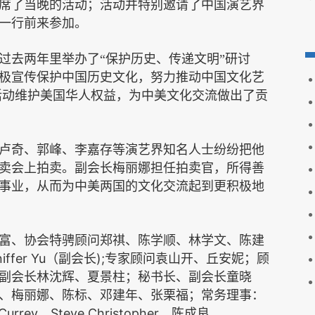
席了当晚的活动；活动并特别邀请了中国演艺界
一行前来参加。
过去两年里举办了“保护历史、传递文明”研讨
极宣传保护中国历史文化，努力推动中国文化艺
活动维护美国华人权益，为中美文化交流做出了贡
卢奇、郭峰、李嘉存等演艺界知名人士纷纷把他
卖会上拍卖。副会长梅丽娜担任拍卖官，所得善
事业，从而为中美两国的文化交流起到更积极地
富、协会特骋顾问郑祺、陈学顺、林学文、陈建
iffer Yu
);
（副会长
专家顾问袁山开、丘安妮；顾
副会长林沈辉、夏景柱；秘书长、副会长童晓
、梅丽娜、陈标、邓建年、张栗福；常务理事：
Currey
Steve Christopher
、
、陈成良。