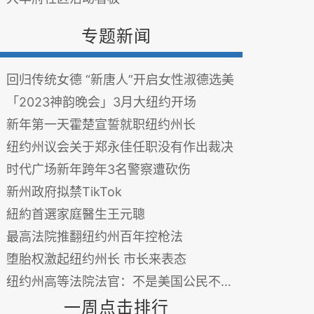
专题新闻
回归传统女德 “新唐人”开启女性淑德选美
「2023神韵晚会」3月大纽约开场
新年第一天霍楚宣誓就职纽约州长
纽约州议会关于郑永佳任职没有作出裁决
时代广场新年跨年3名警察遭砍伤
新州政府拟禁TikTok
紐約首選家庭醫生王元聰
最高法院推翻纽约州百年控枪法
堕胎权激起纽约州长 市长来表态
纽约州高等法院法官：不是美国公民不能投票
一周点击排行