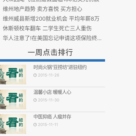
维州地产趋势 卖方喜悦 买方担心
维州威县新增200就业机会 平均年薪8万
休斯顿校车翻车 二学生死亡三人重伤
华人注意了!在美国忘记申请这项保险终身都会受罚!
一周点击排行
时尚火锅“豆捞坊”进驻纽约
2015-11-26
温馨小店 暖暖人心
2015-11-30
中医抑癌 人瘤并存
2015-11-11