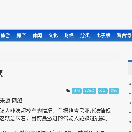
旅游
房产
休闲
文化
财经
分类
电子版
看台湾
款
维州
违法超
校车
罚款
驶人非法超校车的情况，但据维吉尼亚州法律规
这就意味着，目前最激进的驾驶人能躲过罚款。