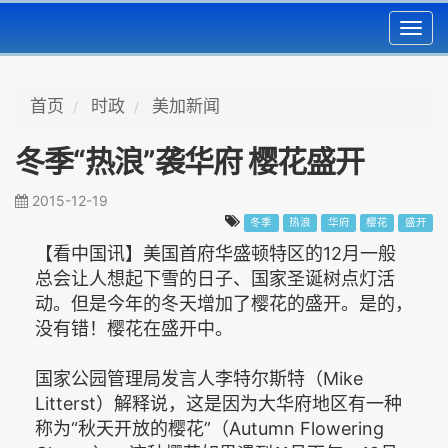
Toggl
navig
首页
时政
美加新闻
冬季“热浪”袭华府 樱花盛开
2015-12-19
冬季
热浪
华府
樱花
盛开
【看中国讯】美国首府华盛顿特区的12月一般
总会让人想起下雪的日子、国家圣诞树点灯活
动。但是今年的冬天增加了樱花的盛开。是的，
没有错！樱花在盛开中。
国家公园管理局发言人李特尔斯特（Mike
Litterst）解释说，这是因为大华府地区有一种
称为“秋天开放的樱花”（Autumn Flowering