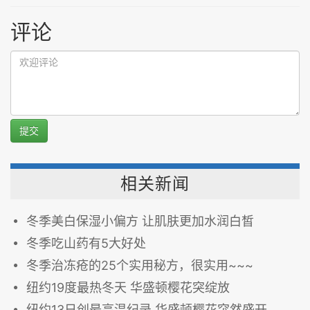
评论
提交
相关新闻
冬季美白保湿小偏方 让肌肤更加水润白皙
冬季吃山药有5大好处
冬季治冻疮的25个实用秘方，很实用~~~
纽约19度最热冬天 华盛顿樱花突绽放
纽约13日创最高温纪录 华盛顿樱花突然盛开