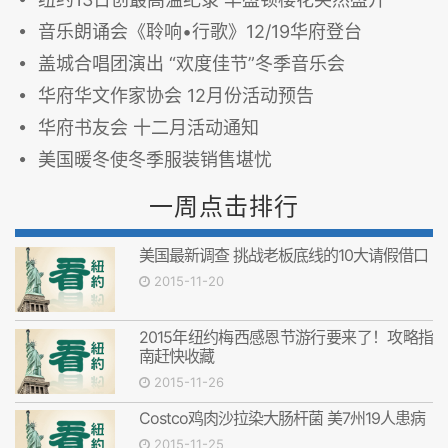
音乐朗诵会《聆响•行歌》12/19华府登台
盖城合唱团演出 “欢度佳节”冬季音乐会
华府华文作家协会 12月份活动预告
华府书友会 十二月活动通知
美国暖冬使冬季服装销售堪忧
一周点击排行
美国最新调查 挑战老板底线的10大请假借口
2015-11-20
2015年纽约梅西感恩节游行要来了！攻略指
南赶快收藏
2015-11-26
Costco鸡肉沙拉染大肠杆菌 美7州19人患病
2015-11-25