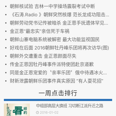
朝鲜核试验 吉林一中学操场震裂考试中断
《石涛.Radio 》朝鲜突然核爆 范长龙成功阻击刘源 习近平军改受阻
朝鲜劳动党书记传被暗杀 金正恩手抚遗体罕见流泪
金正恩“最忠实”亲信死于车祸
朝鲜山寨电脑系统被解密 最大功能监视国民
好戏在后面 2016朝鲜牡丹峰乐团将再次访华(图)
朝鲜外交遭重击 金正恩颜面尽失
传金正恩因牡丹峰事件派特使团赴京道歉
同是金正恩宠爱的〝亲率乐团〞俄中待遇冰火两重天
财新泄露朝鲜乐团事件真实原因 “有人耍花招”
一周点击排行
中组部高层大换班 习切断江派升迁之路
2016-01-02