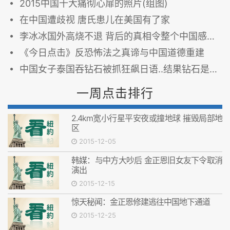
2015中国十大痛彻心扉的照片(组图)
在中国遭歧视 唐氏患儿在美国有了家
李冰冰国外高烧不退 背后的真相令整个中国感到恐惧
《今日点击》反恐怖法之真谛与中国道德重建
中国女子泰国吞钻石被抓狂飙日语..结果钻石是假的！新闻...也不是真的...
一周点击排行
2.4km宽小行星平安夜或撞地球 摧毁局部地
区
2015-12-05
韩媒：与中方大吵后 金正恩旧女友下令取消
演出
2015-12-15
惊天秘闻：金正恩修建逃往中国地下通道
2015-12-25