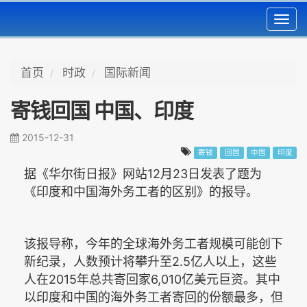
Toggl
navig
首页
时政
国际新闻
寄钱回国 中国、印度
2015-12-31
寄钱
回国
中国
印度
12
23
据《华尔街日报》网站
月
日发表了题为
《印度和中国海外务工者的区别》的报导。
该报导称，今年的全球海外务工者规模可能创下
2.5
新纪录，人数预计将攀升至
亿人以上，这些
2015
6,010
人在
年总共寄回家
亿美元巨资。其中
以印度和中国的海外务工者寄回的份额最多，但