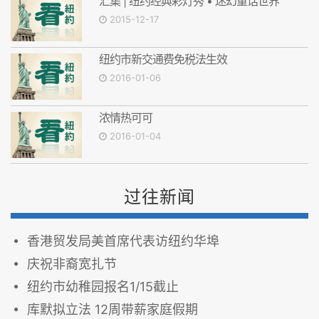
汇集 | 纽约经典彩灯秀 • 迷幻童话世界
2015-12-17
纽约市新交通费免税法生效
2016-01-06
浓情热可可
2016-01-04
过往新闻
香港贸发局美首席代表访纽约华埠
庆祝非裔宽扎节
纽约市幼稚园报名1/15截止
库默拟立法 12周带薪家庭假期