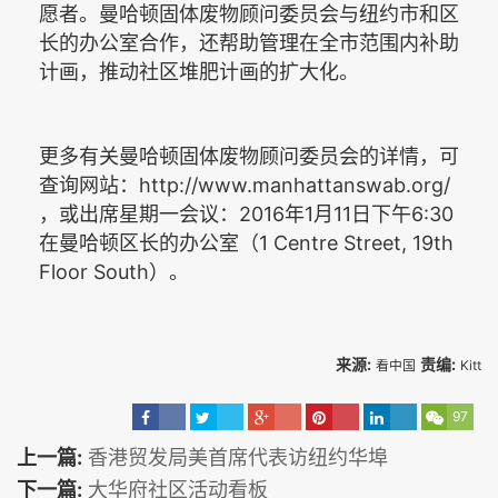
愿者。曼哈顿固体废物顾问委员会与纽约市和区
长的办公室合作，还帮助管理在全市范围内补助
计
画
，推动社区堆肥计
画
的扩大化。
更多有关曼哈顿固体废物顾问委员会的详情，可
http://www.manhattanswab.org/
查询网站：
2016
1
11
6:30
，或出席星期一会议：
年
月
日下午
1 Centre Street, 19th
在曼哈顿区长的办公室（
Floor South
）。
来源:
责编:
看中国
Kitt
97
上一篇:
香港贸发局美首席代表访纽约华埠
下一篇:
大华府社区活动看板