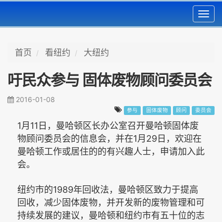
Toggl
navig
首页
看纽约
大纽约
吁民众参与 固体废物顾问委员会
2016-01-08
参与
固体废物
顾问
委员会
1
11
月
日，曼哈顿区长办公室召开曼哈顿固体废
1
29
物顾问委员会的信息会，并在
月
日，欢迎在
曼哈顿工作或居住的的有兴趣人士，申请加入此
会。
1989
纽约市的
年回收法，曼哈顿区致力于提高
回收，减少固体废物，并开发新的废物管理和可
持续发展的建议，曼哈顿和纽约市有五十位的志