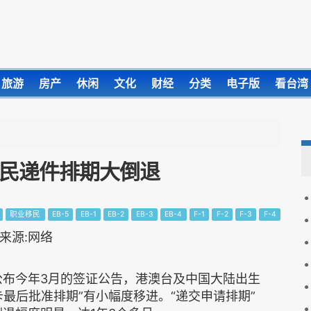
旅游
房产
休闲
文化
财经
分类
电子版
看台湾
移民递件排期大倒退
职业移民
EB-5
EB-1
EB-2
EB-3
EB-4
F-1
F-2
F-3
F-4
公布今年3月的签证公告，港澳台及中国大陆出生
最后批准排期”有小幅度移进。“递交申请排期”