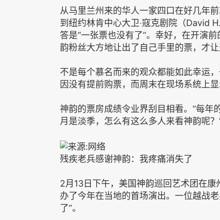
从马里兰州来的华人一家四口在好几年前
到纽约林肯中心大卫‧寇克剧院（David H. Koc
答是“一张票也没有了”。幸好，在开演
韵粉丝大方地让出了自己手里的票，才让
不是每个慕名而来的观众都能如此幸运，
因没有提前购票，而周末在现场系统上显
神韵的票房成绩令业界刮目相看。“每年的
月是淡季，怎么有这么多人来看神韵呢？
残疾老兵感谢神韵：我疼痛消失了
2月13日下午，美国神韵巡回艺术团在康州沃
办了今年在当地的首场演出。一位越战老
了”。