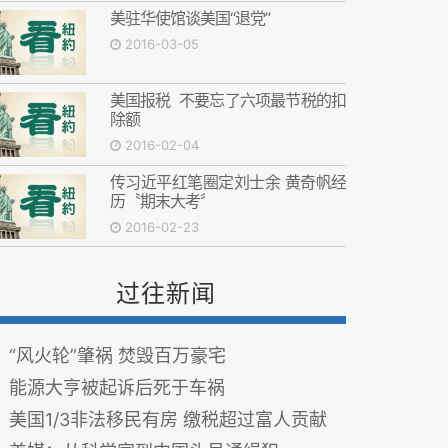
美驻华使馆谈美国“退党”
2016-03-05
美国报税 不要忘了六项最节税的扣
除额
2016-02-04
传习近平红笔圈定刘士余 黄奇帆经
历〝期末大考〞
2016-02-23
过往新闻
“风火轮”肇祸 焚毁百万豪宅
能源大亨被起诉后死于车祸
美国1/3非法移民有房 缴税超过富人贡献