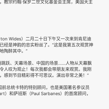
，教宗约翰‧保罗二世文化基金会主席，美国天主
ton Wides）二月二十日下午又一次来到肯尼迪
已经是神韵的忠实粉丝了。“这是我第五次观赏神
地陶醉其中。”
腾跳跃、天幕场景、中国的场景……人物从天幕飘
令人叹为观止！每次我都会带朋友来观赏。我刚
，感到节目精彩得不可思议。演出非常之美！”
国前总统卡特的特别顾问，也是美国著名参议员
Hart）和萨班斯（Paul Sarbanes）的首席顾问，