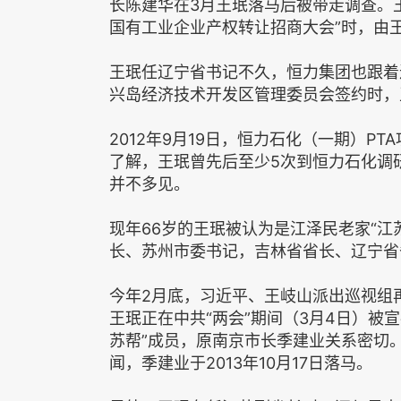
长陈建华在3月王珉落马后被带走调查。王
国有工业企业产权转让招商大会”时，由
王珉任辽宁省书记不久，恒力集团也跟着进
兴岛经济技术开发区管理委员会签约时，
2012年9月19日，恒力石化（一期）P
了解，王珉曾先后至少5次到恒力石化调
并不多见。
现年66岁的王珉被认为是江泽民老家“江
长、苏州市委书记，吉林省省长、辽宁省
今年2月底，习近平、王岐山派出巡视组再
王珉正在中共“两会”期间（3月4日）被
苏帮”成员，原南京市长季建业关系密切
闻，季建业于2013年10月17日落马。