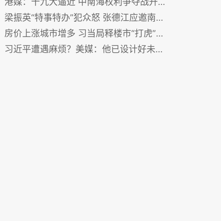
港媒：十九大逼近 中南海权利争夺战升级危及经济
梁振英“特事特办”犯众怒 张德江应邀南下事出有因
房价上涨城市增多 习当局释楼市“打虎”信号
习近平遭遇麻烦？美媒：他已设计好未来规划