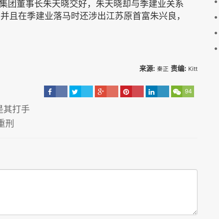
集团董事长朱天晓交好，朱天晓却与季建业关系
查，并且在季建业落马时还涉出江苏原首富朱兴良，
来源:
责编:
秦正
Kitt
94
是其打手
重刑