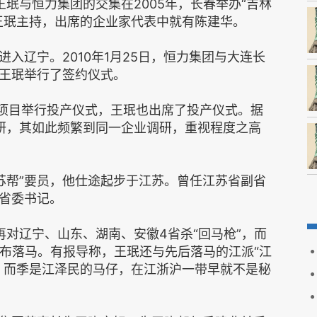
珉与恒力集团的交集在2005年，长春举办“吉林
王珉主持，出席的企业家代表中就有陈建华。
入辽宁。2010年1月25日，恒力集团与大连长
王珉举行了签约仪式。
TA项目举行投产仪式，王珉也出席了投产仪式。据
研，其如此频繁到同一企业调研，重视程度之高
苏帮”要员，他仕途起步于江苏。曾任江苏省副省
省委书记。
对辽宁、山东、湖南、安徽4省杀“回马枪”，而
宣布落马。有报导称，王珉还与先后落马的江派“江
。而季是江泽民的马仔，在江浙沪一带早就不是秘