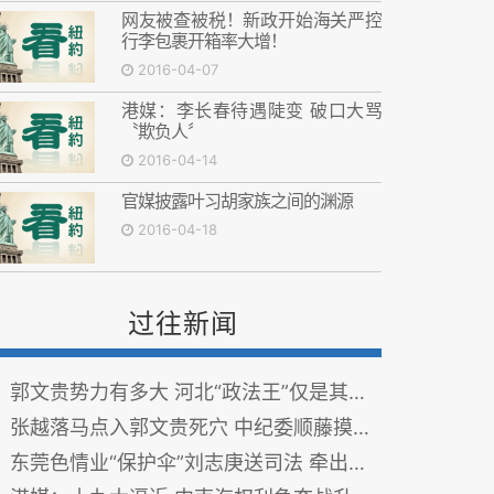
网友被查被税！新政开始海关严控
行李包裹开箱率大增！
2016-04-07
港媒：李长春待遇陡变 破口大骂
〝欺负人〞
2016-04-14
官媒披露叶习胡家族之间的渊源
2016-04-18
过往新闻
郭文贵势力有多大 河北“政法王”仅是其打手
张越落马点入郭文贵死穴 中纪委顺藤摸瓜谁将入围？
东莞色情业“保护伞”刘志庚送司法 牵出三巨虎