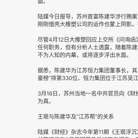
面。
陆媒今日报导，苏州首富陈建华涉行贿案
刚刚借壳大橡塑公司的运作也蒙上阴影。
尽管4月12日大橡塑回应上交所《问询
任何职务，但有分析人士透露，随着陈建
不为人知的内幕，或将逐步浮出水面。
据悉，陈建华为江苏恒力集团董事长，其
豪榜”排第330位。恒力集团位于江苏吴
3月16日，苏州当地一名中共官员向《
为真。
王珉与陈建华及“江苏帮”的关系
陆媒《财经》杂志今年第11期《王珉浮沉