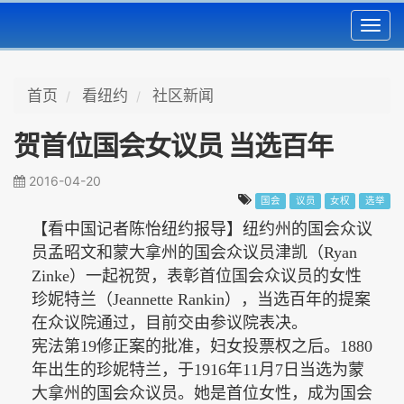
Toggl
navig
首页
看纽约
社区新闻
贺首位国会女议员 当选百年
2016-04-20
国会
议员
女权
选举
【看中国记者陈怡纽约报导】
纽约州的国会众议
员孟昭文和
蒙大拿州的
国会众议员津凯（
Ryan
Zinke
）一起祝贺，表彰首位国会众议员的女性
珍妮特兰
（
Jeannette Rankin
），当选百年的提案
在众议院通过，目前交由参议院表决。
宪法第
19
修正案的批准，妇女投票权之后。
1880
年出生的珍妮特兰，于
1916
年
11
月
7
日当选为蒙
大拿州的国会众议员。她是首位女性，成为国会