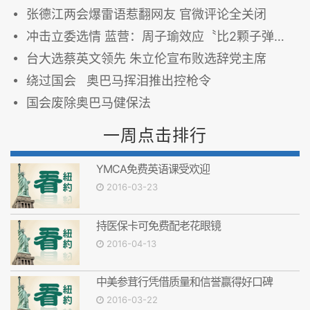
张德江两会爆雷语惹翻网友 官微评论全关闭
冲击立委选情 蓝营：周子瑜效应〝比2颗子弹〞还可怕！
台大选蔡英文领先 朱立伦宣布败选辞党主席
绕过国会 奥巴马挥泪推出控枪令
国会废除奥巴马健保法
一周点击排行
YMCA免费英语课受欢迎
2016-03-23
持医保卡可免费配老花眼镜
2016-04-13
中美参茸行凭借质量和信誉赢得好口碑
2016-03-22