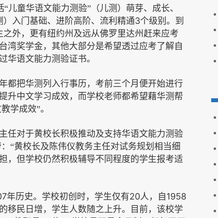
括“儿童华语文能力测验”（儿测）萌芽、成长、
3
测）入门基础、进阶高阶、流利精通
个级别。到
生之外，更有纽约州及远从佛罗里达州赶来应考
台湾奖学金，其他大部分是希望透过应考了解自
过华语文能力测验证书。
每年都把华测列入行事历，考前三个月便开始进行
提升中文学习成效，而学校老师都希望藉华测帮
教学成效”。
主任对于黄校长积极推动及支持华语文能力测验
劳：“黄校长及陈伟仪教务主任对试务规划相当细
担，但学校仍然积极辅导不同程度的学生报考适
07
20
1958
年历史。学校初创时，学生仅有
人，自
的移民日增，学生人数随之上升。目前，该校学