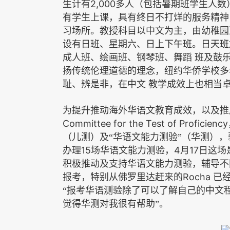
2,000
生计有
多人（包括暑期班学生人数
有学生上课，具有终日不打烊的服务精神
习场所。教授科目以中文为主，由幼稚园
设有日班
、
星期六、日上下午班。日天班
成人班、绘画班、钢琴班、舞蹈
班及鼓
扬传统伦理道德的理念，纽约华侨学校多
耻、辨是非，在中文
教学成效上也相当
为提升推动海外华语文教育成效，以及推
Committee for the Test of Proficiency
（儿测）及“华语文能力测验”（华测）
15
4
17
办理
场华语文能力测验，
月
日这场
积极推动及支持华语文能力测验，辅导不
Rocha
报考，特别从佛罗里达赶来的
已
“报考华语测验除了可以了解自己的中文
觉得华测对我很有帮助”。