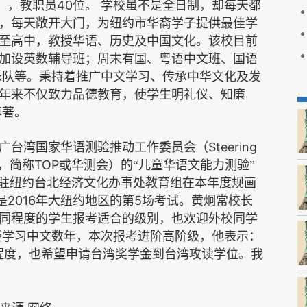
40
），教职员
位。
学校虽不是全日制，却每天都
，每天敞开大门，为纽约市华裔学子提供最佳学
至高中，教授华语、历史及中国文化。该校目前
加设英数辅导班；周末有国、粤语中文班、国语
乐队等。秉持着推广中文学习、传承中华文化及发
年来不仅致力品德教育，使学生明礼仪、知廉
卓著。
Steering
广台湾国家华语测验推动工作委员会（
TOP
，简称
或华测会）的“儿童华语文能力测验”
，驻纽约台北经济文化办事处教育组在本年度规画
2016
5
是
年大纽约地区的第
场考试。黄炯常校长
同程度的学生报考适合的级别，也欢迎外校同学
经学习中文数年，本次报考进阶高阶级，他表示：
程度，也希望申请台湾奖学金到台湾攻读学位。我