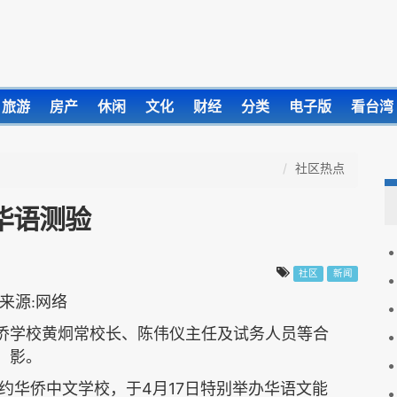
旅游
房产
休闲
文化
财经
分类
电子版
看台湾
社区热点
华语测验
社区
新闻
侨学校黄炯常校长、陈伟仪主任及试务人员等合
影。
4
17
约华侨中文学校，于
月
日特别举办华语文能