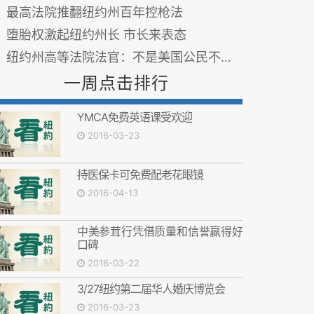
最高法院推翻纽约州百年控枪法
堕胎权激起纽约州长 市长来表态
纽约州高等法院法官：不是美国公民不能投票
一周点击排行
YMCA免费英语课受欢迎
2016-03-23
持医保卡可免费配老花眼镜
2016-04-13
中美参茸行凭借质量和信誉赢得好
口碑
2016-03-22
3/27纽约第二届华人婚庆博览会
2016-03-23