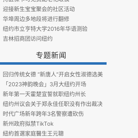
迎接新生宝宝聚会的社区活动
华埠周边多地段将进行翻修
纽约市立亨特大学2016年华语测验
吉林招商团访问纽约
专题新闻
回归传统女德 “新唐人”开启女性淑德选美
「2023神韵晚会」3月大纽约开场
新年第一天霍楚宣誓就职纽约州长
纽约州议会关于郑永佳任职没有作出裁决
时代广场新年跨年3名警察遭砍伤
新州政府拟禁TikTok
紐約首選家庭醫生王元聰