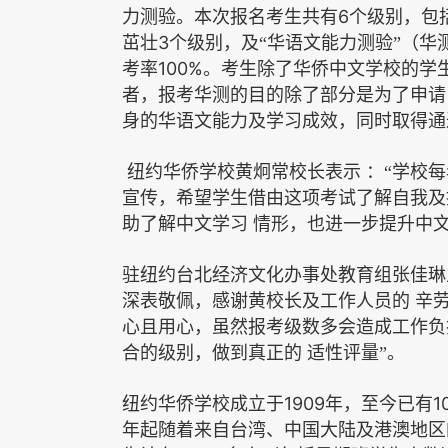
6
力测验。本次报名考生共有
个级别，包
3
茁壮
个级别，及“华语文能力测验”（华
100%
考率
。考生除了华侨中文学校的学
者，报考华测的目的除了部分是为了申请
身的华语文能力及学习成效，同时取得通
纽约华侨学校黄炯常校长表示
：“学校
宣传，希望学生借由这项考试了解自我及
助了解中文学习
情形，也进一步提升中文
驻纽约台北经济文化办事处教育组张佳琳
深表敬佩，感谢黄校长及工作人员的
辛
心且用心，虽然报考级数多会造成工作负
合的级别，做到真正的
适性评量”。
1909
1
纽约华侨学校成立于
年，至今已有
年起随着来自台湾、中国大陆及港澳地区