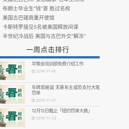
布朗士毕业生“钱”景 胜过名校
美国古巴磋商重开使馆
卡斯特罗接见5名被美国释放间谍
半世纪冷战后 美国与古巴外交“解冻”
一周点击排行
华策会培训部免费介绍工作
2016-11-16
车牌若被盗 无辜车主或恐支付大笔
罚单
2016-11-07
12月12日截止「纽约罚单大赦」
2016-11-23