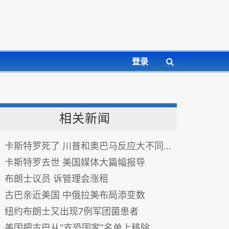
登录
相关新闻
卡斯特罗死了 川普和奥巴马反应大不同(图)
卡斯特罗去世 美国媒体大篇幅报导
布朗士议员 诉管理会涨租
古巴亲近美国 中俄拉美布局添变数
纽约布朗士又出现7例军团菌患者
美国把古巴从“支恐国家”名单上移除