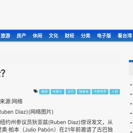
旅游
房产
休闲
文化
财经
分类
电子版
看台湾
士？
美国
布朗士
古巴
独裁者
卡斯特罗
人权
ben Diaz)(网络图片)
约州参议员狄亚兹(Ruben Diaz)惊讶发文，从
奥·帕本（Julio Pabón）在21年前邀请了古巴独