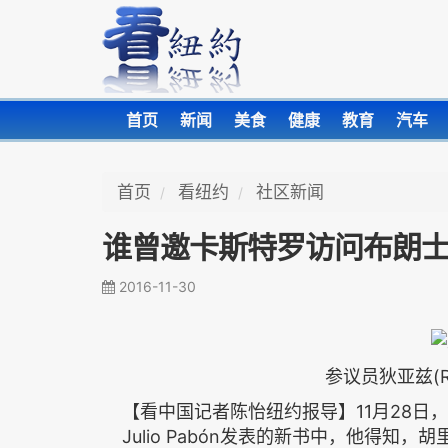
首页
新闻
美食
健康
教育
汽车
首页
看纽约
社区新闻
谁曾邀卡斯特罗访问布朗
2016-11-30
参议员狄亚兹(Ru
【看中国记者陈怡纽约报导】11月28日，纽
Julio Pabón发表的新书中，他得知，胡里