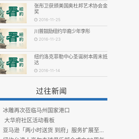
张彤卫获颁美国奥杜邦艺术协会金
奖
2016-11-25
川普鼓励纽约华裔少年李彤
2016-11-23
纽约洛克菲勒中心圣诞树本周末抵
达
2016-11-14
过往新闻
冰雕再次莅临马州国家港口
大华府社区活动看板
亚马逊「两小时送货 到府」服务扩展至华府