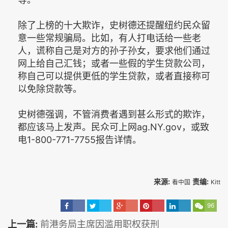
除了上榜的十大欺诈，史树德还提醒纽约民众留
意一些常规骗局。比如，有人打电话给一些老
人，谎称自己是对方的孙子孙女，要求他们通过
网上给自己汇钱；或者一些假的学生贷款公司，
称自己可以提供更低的学生贷款，或者直接称可
以免除贷款等。
史树德强调，不管消费者遇到甚么形式的欺诈，
都应该马上发声。民众可上网ag.NY.gov，或致
电1-800-771-7755报告详情。
来源:
责编:
看中国
Kitt
96
上一篇:
前港务局主席因滥用职权获刑