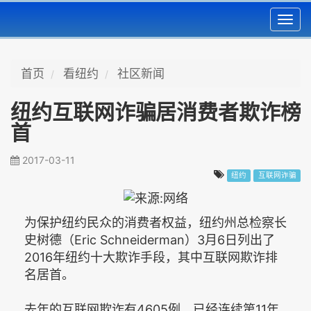
Toggl
navig
首页
看纽约
社区新闻
纽约互联网诈骗居消费者欺诈榜
首
2017-03-11
纽约
互联网诈骗
为保护纽约民众的消费者权益，纽约州总检察长
史树德（Eric Schneiderman）3月6日列出了
2016年纽约十大欺诈手段，其中互联网欺诈排
名居首。
去年的互联网欺诈有4605例，已经连续第11年