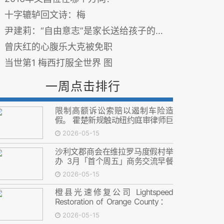
十字辘轳回文诗：梅
尹建莉：“自由意志”是家长送给孩子的最大奢侈品
曾庆红的心腹乐大克被免职
当世第1 梅西打服全世界 图
一周点击排行
限制高额诉讼索赔以遏制车险造
假。 霍楚新规触动纽约庭审律师巨
大利益
2026-05-15
沙利文郡商会在维拉罗马度假村举
办 3月「首个周五」商务交流早餐
会
2026-05-15
橙县光速修复公司 Lightspeed
Restoration of Orange County：
修复的不只是房子，更是安心
2026-05-15