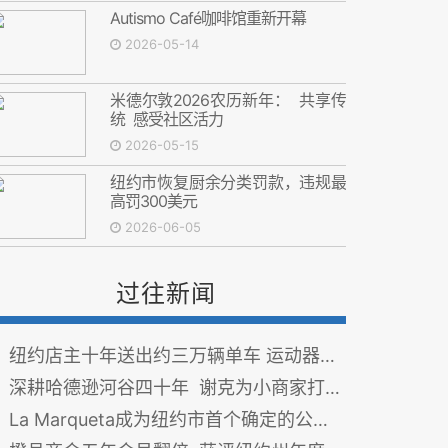
Autismo Café咖啡馆重新开幕
2026-05-14
米德尔敦2026农历新年： 共享传
统 感受社区活力
2026-05-15
纽约市恢复厨余分类罚款，违规最
高罚300美元
2026-06-05
过往新闻
纽约店主十年送出约三万辆单车 运动器材店成社区援助据点
深耕哈德逊河谷四十年 谢克为小商家打造网络门面
La Marqueta成为纽约市首个确定的公共杂货店