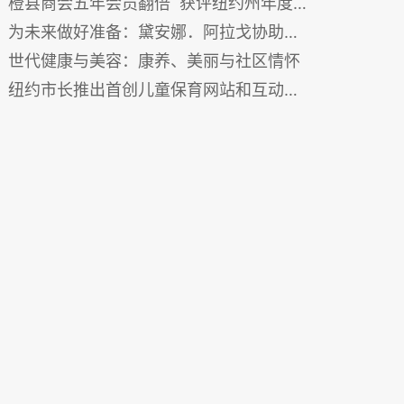
橙县商会五年会员翻倍 获评纽约州年度最佳商会
为未来做好准备：黛安娜．阿拉戈协助特殊需求家庭规划人生
世代健康与美容：康养、美丽与社区情怀
纽约市长推出首创儿童保育网站和互动地图