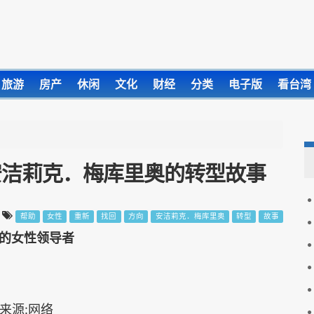
旅游
房产
休闲
文化
财经
分类
电子版
看台湾
安洁莉克．梅库里奥的转型故事
帮助
女性
重新
找回
方向
安洁莉克．梅库里奥
转型
故事
的女性领导者