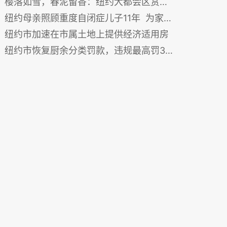
樱落如雪，春泥留香：纽约大都会区赏樱指南
纽约母亲照顾重度自闭症儿子11年 为家庭发声争取更多支持
纽约市加速在市属土地上提供经济适用房
纽约市恢复厨余分类罚款，违规最高罚300美元