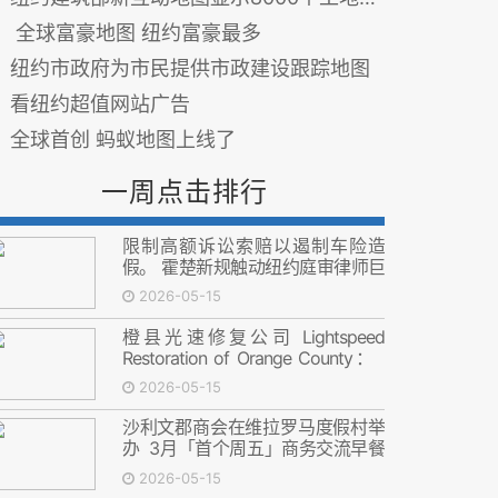
全球富豪地图 纽约富豪最多
纽约市政府为市民提供市政建设跟踪地图
看纽约超值网站广告
全球首创 蚂蚁地图上线了
一周点击排行
限制高额诉讼索赔以遏制车险造
假。 霍楚新规触动纽约庭审律师巨
大利益
2026-05-15
橙县光速修复公司 Lightspeed
Restoration of Orange County：
修复的不只是房子，更是安心
2026-05-15
沙利文郡商会在维拉罗马度假村举
办 3月「首个周五」商务交流早餐
会
2026-05-15