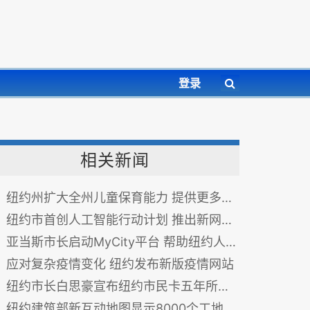
登录
相关新闻
纽约州扩大全州儿童保育能力 提供更多优质护理
纽约市首创人工智能行动计划 推出新网站助企业发展融资
亚当斯市长启动MyCity平台 帮助纽约人检查资格、申请和跟踪城市服务和福利
应对复杂疫情变化 纽约发布新版疫情网站
纽约市长白思豪宣布纽约市民卡五年所获效益
纽约建筑部新互动地图显示8000个工地需安全培训