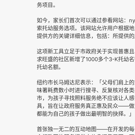
务项目。
ny
如今，家长们首次可以通过参看网站：
索托幼服务选项。该网站允许用户根据地
提供方的关键详细信息，包括：所提供的
这项新工具立足于市政府关于实现普惠且
1000
3-K
求旺盛的社区新增了
多个
托幼名
托幼名额。
纽约市长马姆达尼表示：「父母们肩上的
味著耗费数小时进行搜寻、反复核对各类
市，为孩子寻找照料服务绝不应该让人感
——
具，旨在让政府服务真正惠及民众
做
都能为自己的孩子做出最明智的抉择。」
——
首张独一无二的互动地图
在开发的每