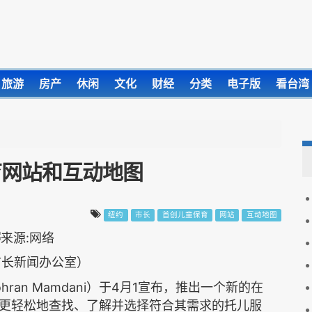
旅游
房产
休闲
文化
财经
分类
电子版
看台湾
育网站和互动地图
纽约
市长
首创儿童保育
网站
互动地图
市长新闻办公室）
ohran Mamdani
4
1
）于
月
宣布，推出一个新的在
更轻松地查找、了解并选择符合其需求的托儿服