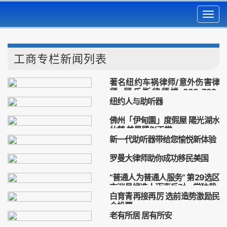
Toggl
navig
工商专栏新闻列表
著名纽约车祸律师/意外伤害律
师-顾乐斯律师楼 888-792-
纽约人与助听器
8888
纽约车祸律师
意外伤害律师
耳通
助聽器
聽力中心
车祸赔偿
意外伤害赔偿
佛州「伊甸園」度假屋 陽光湖水
聽力問題
仙鹤 美景勝似天堂
新一代助听器带给您愉悦新体验
佛州
度假屋
伊甸園
私人會所
耳通
助聽器
聽力中心
罗曼大律师助你成功移民美国
聽力問題
罗曼律师楼
催办令
“普通人为普通人服务” 第29选区
市议员候选人迈克反对一党独裁
白育青再接再厉 选前造势激励民
2021年普选.纽约市
市议会
众投票
共和党
保守党
老有所居 居有所安
市议员
白育青
纽约市普选