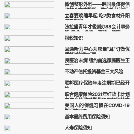
法拉盛之家
养老院
竞选造势大会
微创整形外科——韩国最值得信
非营利性组织
医疗保健
赖的全方位整形、整容外科诊所
立春要晚睡早起 吃2类食材升阳
整形外科
车正浩博士
气又散寒
微创整形外科诊所
整形
法拉盛青年才俊创办88会计事务
立春
所 专业、负责、高效、便宜
报税知识
法拉盛
会计师
报税
2021年报税
W-2
1099
耳通听力中心为您量“耳”订做优
法拉盛报税
质舒适的助听器
良医治未病 纽约首选家庭医生王
助听器
元聪
不动产信托投资基金三大风险
王元聪健怡中心
不动产信托投资基金
风险
REITs
联邦医疗保险年度注册期已经开
始
联合健康保险2021年红蓝卡计划
联邦医疗保险
年度注册期
在这个特殊时期带给您的独特方
美国人的保健习惯在COVID-19
案
健康保险
健康保险优惠计划
期间的改变
联合健康保险
基本最终费用保险须知
美国人
保健习惯
COVID-19
费用保险
葬礼
人寿保险
人寿保险须知