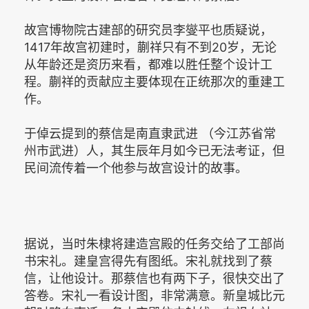
故宫博物院古建部的研究员李燮平也质疑说，
1417年故宫初建时，蒯祥只有不到20岁，无论
从年龄还是资历来看，都难以胜任整个设计工
程。蒯祥的贡献应主要体现在正统那次的重建工
作。
于倬云提到的蔡信是南直隶武进 （今江苏省常
州市武进）人，其生辰年月如今已无法考证，但
民间流传着一个他参与故宫设计的故事。
据说，当时朱棣将建造宫殿的任务交给了工部尚
书宋礼。建皇宫得先有图纸。宋礼就找到了蔡
信，让他设计。那蔡信也有两下子，很快交出了
答卷。宋礼一看设计图，非常满意。新皇城比元