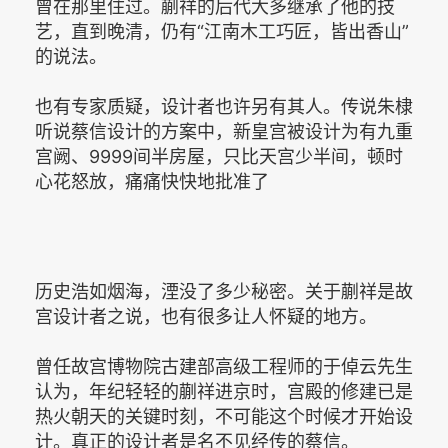
曾在那里住过。蒯祥的后代大多继承了他的技
艺，直到晚清，仍有“江南木工巧匠，皆出香山”
的说法。
也有专家质疑，设计者也许另有其人。传说朱棣
听说蔡信设计的方案中，新皇宫被设计为有九重
宫阙、9999间半房屋，只比天宫少半间，顿时
心花怒放，痛痛快快地批准了
历史浩如烟海，湮没了多少秘密。关于蒯祥是故
宫设计者之说，也有很多让人怀疑的地方。
曾任故宫博物院古建部高级工程师的于倬云先生
认为，年纪轻轻的蒯祥进京时，宫殿的修建已是
热火朝天的关键时刻，不可能这个时候才开始设
计。真正的设计者是名不见经传的蔡信。