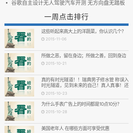
谷歌自主设计无人驾驶汽车开测 无方向盘无踏板
一周点击排行
这些听起来高大上的洋蔬菜，你认识几个？
2015-11-06
所做之恶，留在身边；所做之善，回到身边
2015-10-21
真的有时光隧道！！瑞典男子修水管 称误入
时光隧道，见到未来的自己！真人真事！还
拍下来证据！
2015-10-23
为什么手表广告上的时间都是10点10分？
2015-10-28
美国老年人 在哪些方面可享受优惠