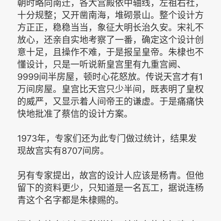
朝时略向南迁，各大宫殿依中轴线，左祖右社，
十分规整；又开凿南海，堆砌景山。整个设计方
方正正，稳稳当当，象征大明长治久安。宋礼不
放心，还亲自实地考察了一番，确定这个设计创
意十足，且操作不难，于是报呈皇帝。朱棣也不
懂设计，只是一听说新皇宫里有九重宫阙、
9999间半房屋，顿时心花怒放。传说天宫才有1
万间房屋。皇宫比天宫只少半间，既表明了皇权
的威严，又显示着人间帝王的谦虚。于是痛痛快
快地批准了蔡信的设计方案。
1973年，专家们还为此专门做过统计，结果发
现故宫实有8707间房。
另有专家提出，故宫的设计人应该是杨青。但他
留下的资料更少，只知道是一名瓦工，据说连杨
青这个名字都是朱棣赐的。