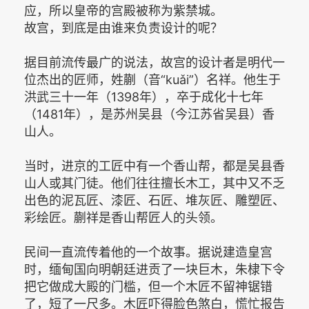
应，所以皇帝的宫殿被称为紫禁城。
故宫，到底是由谁来负责设计的呢？
据目前流传最广的说法，故宫的设计者是明代一
位杰出的匠师，姓蒯（音“kuǎi”）名祥。他生于
洪武三十一年（1398年），卒于成化十七年
（1481年），是苏州吴县（今江苏省吴县）香
山人。
当时，进京的工匠中有一个香山帮，都是吴县香
山人或其门徒。他们往往擅长木工，其中又不乏
出色的泥瓦匠、漆匠、石匠、堆灰匠、雕塑匠、
彩绘匠。蒯祥是香山帮匠人的头领。
民间一直流传着他的一个故事。据说建造皇宫
时，缅甸国向明朝廷进贡了一块巨木，朱棣下令
把它做成大殿的门槛，但一个木匠不留神锯错
了，短了一尺多。木匠吓得脸色煞白，慌忙报告