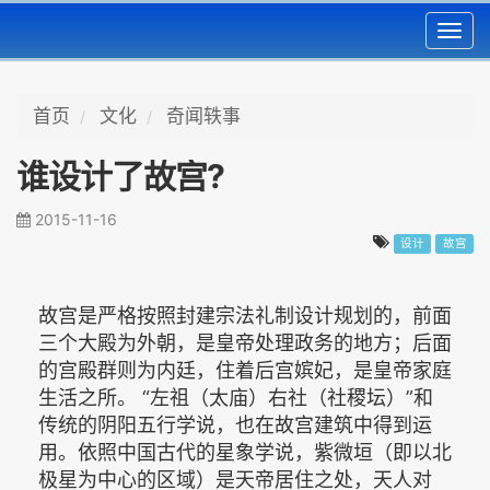
Toggl
navig
首页
文化
奇闻轶事
谁设计了故宫?
2015-11-16
设计
故宫
故宫是严格按照封建宗法礼制设计规划的，前面
三个大殿为外朝，是皇帝处理政务的地方；后面
的宫殿群则为内廷，住着后宫嫔妃，是皇帝家庭
生活之所。 “左祖（太庙）右社（社稷坛）”和
传统的阴阳五行学说，也在故宫建筑中得到运
用。依照中国古代的星象学说，紫微垣（即以北
极星为中心的区域）是天帝居住之处，天人对