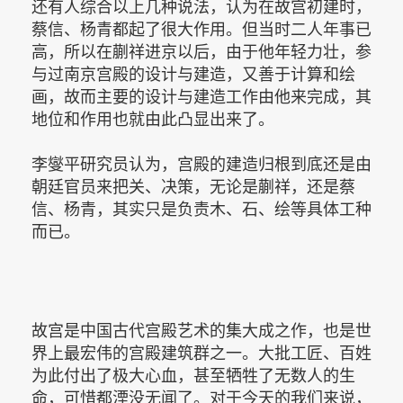
还有人综合以上几种说法，认为在故宫初建时，
蔡信、杨青都起了很大作用。但当时二人年事已
高，所以在蒯祥进京以后，由于他年轻力壮，参
与过南京宫殿的设计与建造，又善于计算和绘
画，故而主要的设计与建造工作由他来完成，其
地位和作用也就由此凸显出来了。
李燮平研究员认为，宫殿的建造归根到底还是由
朝廷官员来把关、决策，无论是蒯祥，还是蔡
信、杨青，其实只是负责木、石、绘等具体工种
而已。
故宫是中国古代宫殿艺术的集大成之作，也是世
界上最宏伟的宫殿建筑群之一。大批工匠、百姓
为此付出了极大心血，甚至牺牲了无数人的生
命，可惜都湮没无闻了。对于今天的我们来说，