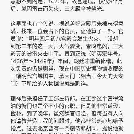
意想不到的是，1420年，故宫建成，仅仅9个月
后，就因雷击而失火，三大殿全被烧光。
这里面也有个传说。据说盖好宫殿后朱棣志得意
满，找来一位会占卜的官员，让他算了一卦。官
员说：“明年四月初八宫殿会发生火灾。 ”没想
到第二年的这一天，天气骤变，雷鸣电闪，三大
殿真的被雷火击中了。直到正统（明英宗年号，
1436年～1449年）年间，朝廷才重新修缮，此
次负责的仍是蒯祥。现在中国历史博物馆收藏的
一幅明代宫城图中，承天门（相当于今天的天安
门）下所绘的人物据说就是蒯祥。
蒯祥后来担任了工部左侍郎。在工部这个富得流
油的衙门也是个不小的官职，但是他非常谦逊、
俭朴。到了晚年，虽然辞官归隐，但每当有人向
他请教营造工程的问题时，他都非常热心地给予
指点。过去北京曾有一条蒯侍郎胡同，据说他就