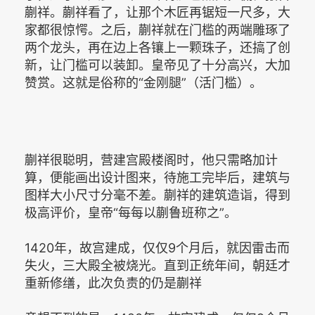
蒯祥。蒯祥看了，让那个木匠再锯短一尺多，大
家都很惊愕。之后，蒯祥就在门槛的两端雕琢了
两个龙头，再在边上各镶上一颗珠子，还搞了创
新，让门槛可以装卸。皇帝见了十分高兴，大加
赞赏。这就是俗称的“金刚腿”（活门槛）。
蒯祥很聪明，营建宫殿楼阁时，他只需略加计
算，便能画出设计图来，待施工完毕后，建筑与
图样大小尺寸分毫不差。蒯祥的建筑造诣，得到
极高评价，皇帝“每每以蒯鲁班称之”。
1420年，故宫建成，仅仅9个月后，就因雷击而
失火，三大殿全被烧光。直到正统年间，朝廷才
重新修缮，此次负责的仍是蒯祥