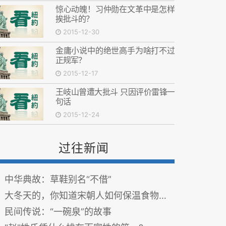
惊心动魄！习仲勋在文革中是怎样
挨批斗的？
2015-12-30
金庸小说中的绝世高手为啥打不过
正规军？
2015-12-17
王岐山曾遭大批斗 只因评价雷锋一
句话
2015-12-24
过往新闻
中华典故：草鞋别名“不借”
大冬天的，你知道宋朝人如何保温食物吗？
民间传说：“一碗泉”的故事