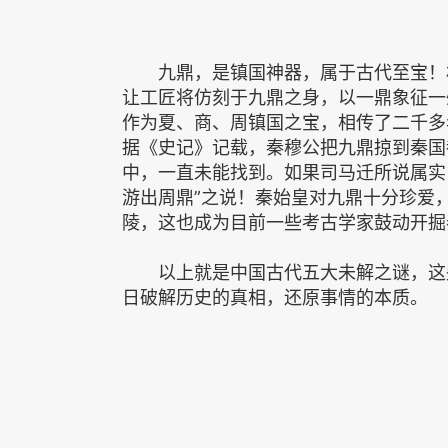
九鼎，是镇国神器，属于古代至宝！相
让工匠将仿刻于九鼎之身，以一鼎象征一
作为夏、商、周镇国之宝，相传了二千多
据《史记》记载，秦穆公把九鼎掠到秦国
中，一直未能找到。如果司马迁所说属实
游出周鼎”之说！秦始皇对九鼎十分珍爱
陵，这也成为目前一些考古学家鼓动开掘
以上就是中国古代五大未解之谜，这些
日破解历史的真相，还原事情的本质。