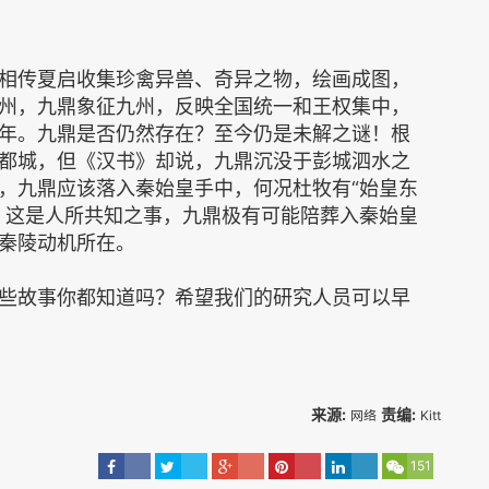
传夏启收集珍禽异兽、奇异之物，绘画成图，
州，九鼎象征九州，反映全国统一和王权集中，
年。九鼎是否仍然存在？至今仍是未解之谜！根
都城，但《汉书》却说，九鼎沉没于彭城泗水之
，九鼎应该落入秦始皇手中，何况杜牧有“始皇东
，这是人所共知之事，九鼎极有可能陪葬入秦始皇
秦陵动机所在。
故事你都知道吗？希望我们的研究人员可以早
来源:
责编:
网络
Kitt
151