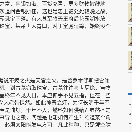
之富，金银如海，百货充盈，更多财物被藏地
次追问金银所在，这也是忠王被处死较晚之故。
露珠宝下落。有人甚至将天王府后花园湖水放
珠宝，甚吊世人胃口，对于宝藏追踪，始终没个
据说不熄之火是天宫之火，是普罗木修斯把它偷
机，到古墓窃取珠宝，古墓往往与世隔绝，宝物
墓终年不见天日，本应伸手不见五指，但在一些
，令人毛骨悚然。如此神奇之灯，为何长明千年不
若是油灯，千年不灭，燃料如何供给？显然不是
来导电之汞，问题是电能如何产生？难道某个角
，必须太阳能发电方可。凡此种种，只是凭空臆