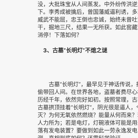
没，大批珠宝从人间蒸发。中外纷传洪逆
下。李秀成被擒后，曾国藩威逼利诱，多
威武不能屈，忠王倒也忠诚，始终未曾吐
干，掘地三尺，结果一无所获。如此窖藏
消停！下落如何？
3、古墓
“长明灯”不熄之谜
古墓“长明灯”，最早见于神话传说，
偷带回人间。在世界各地，盗墓者费尽心
历经千年，依然完好如初。按照常理，古
古墓拱顶挂着“长明灯”，阴光很是逼人
灭？为何无氧依然燃烧？能量从何而来？
人力所为；若是电灯，灯碗液体可能是用
落有发电装置？要做到如此一劳永逸发电