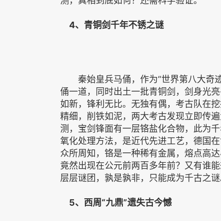
测，真相到底如何？还需科学验证。
4、青铜剑千年不锈之谜
秦始皇兵马俑，作为“世界第八大奇迹
俑一道，同时出土一批青铜剑，剑身光亮
如新，锋利无比。无独有偶，考古队在挖
精细，削铁如泥，两大考古发现立即传遍
测，宝剑锋面有一层铬盐化合物，此为千
氧化处理方法，是近代先进工艺，德国在1
众所周知，铬是一种稀有金属，熔点高达
竟然出现在公元前两百多年前？又有谁能
层层谜团，孰是孰非，只能成为千古之谜
5、西周“九鼎”遗失古今憾