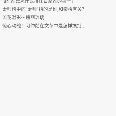
"赵"姓氏凭什么排在百家姓的第一?
太师椅中的“太师”指的是谁,和秦桧有关？
流花溢彩～瑰丽琉璃
惊心动魄！习仲勋在文革中是怎样挨批斗的？