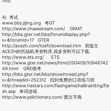
消息
4) 考试
www.bbs.jijing.org 考GT
http://www.chasedream.com/ GMAT
http://bbs.gter.net/bbs/forumdisplay.php?
s=&forumid=17 GTER
http://acezh.com/toefl/download.htm 前版主
ACEZH的托福机考资料库,很多资料可以下载.
http://www.ets.org/ ETS
http://www.gter.net/news/html/200409/10946742
49.html GRE模考
http://bbs.gter.net/bbs/showthread.php?
s=&threadid=252312 找到免费的口语练习班
http://www.hastars.com/flashgame/haBrainEng/fla
sh.asp 单词游戏
http://www.pdictionary.com/ 图文字典