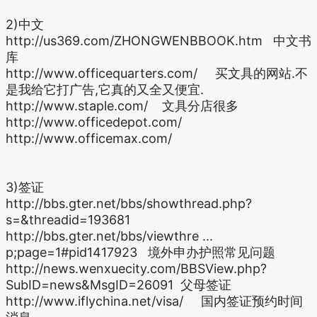
2)中文
http://us369.com/ZHONGWENBBOOK.htm 中文书
库
http://www.officequarters.com/ 买文具的网站.不
是我给它打广告,它真的又全又便宜.
http://www.staple.com/ 文具分店很多
http://www.officedepot.com/
http://www.officemax.com/
3)签证
http://bbs.gter.net/bbs/showthread.php?
s=&threadid=193681
http://bbs.gter.net/bbs/viewthre ...
p;page=1#pid1417923 境外申办护照常见问题
http://news.wenxuecity.com/BBSView.php?
SubID=news&MsgID=26091 父母签证
http://www.iflychina.net/visa/ 国内签证预约时间