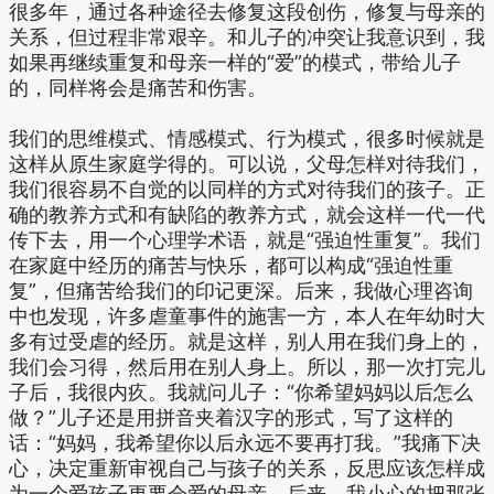
很多年，通过各种途径去修复这段创伤，修复与母亲的
关系，但过程非常艰辛。和儿子的冲突让我意识到，我
如果再继续重复和母亲一样的“爱”的模式，带给儿子
的，同样将会是痛苦和伤害。
我们的思维模式、情感模式、行为模式，很多时候就是
这样从原生家庭学得的。可以说，父母怎样对待我们，
我们很容易不自觉的以同样的方式对待我们的孩子。正
确的教养方式和有缺陷的教养方式，就会这样一代一代
传下去，用一个心理学术语，就是“强迫性重复”。我们
在家庭中经历的痛苦与快乐，都可以构成“强迫性重
复”，但痛苦给我们的印记更深。后来，我做心理咨询
中也发现，许多虐童事件的施害一方，本人在年幼时大
多有过受虐的经历。就是这样，别人用在我们身上的，
我们会习得，然后用在别人身上。所以，那一次打完儿
子后，我很内疚。我就问儿子：“你希望妈妈以后怎么
做？”儿子还是用拼音夹着汉字的形式，写了这样的
话：“妈妈，我希望你以后永远不要再打我。”我痛下决
心，决定重新审视自己与孩子的关系，反思应该怎样成
为一个爱孩子更要会爱的母亲。后来，我小心的把那张