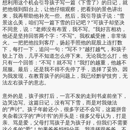
想利用这个机会引导孩子写一篇《下雪了》的日记，就
把他领到阳台上，让他仔细观察，把看到的景色讲出
来，我再帮助他补充一些。然后，我引导孩子说：“雪
景这么美，咱们写一篇下雪的日记吧？”可孩子却坚决
不同意，说：“老师没有布置，我不写。”我好言相劝，
他还是坚持回答两个字：“不写”。我权威受挫，非常恼
火。一把把他拉到客厅，扬起手照他的屁股上连打数
下，每打一下，追问一句：“写不？”越打越气，和孩子
较上了劲，几乎不知道怎么停下来。无论我怎么打，他
只有一个回答：“不写！就不写！”我打的越重，他越不
屈服。最后，还是我不得不先停了手，选择了妥协。因
为我发现，在教育孩子的问题上，我已经黔驴技穷，无
法左右孩子的意志。
意外的是，孩子挨打后，一言不发的走到书桌前坐下，
边哭边写。这篇日记，没有写下雪，而是对我做法
的“声讨”。孩子年龄还小，很多字还不会写，这篇拼音
夹杂着汉字的“声讨书”的开头是：很多父母认为，打是
亲、骂是爱，父母打骂孩子是为孩子好，但我们不需要
这么多的“爱”！如果爸爸妈妈分开，我选择跟爸爸，不