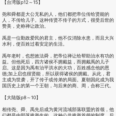
【台湾版p12～15】
尧和舜都是大公无私的人，他们都把帝位传给贤能的
人，不传给儿子。这种传贤不传子的方式，很受后世的
赞美，史称禅让政治。
禹是一位勤政爱民的君主，他不仅消除水患，而且大兴
水利，使百姓过着安定的生活。
禹年老时，也想效法舜，把帝位禅让给帮助治水有功的
益。但他死后，四方诸侯不拥戴益，而拥戴禹的儿子
启。这是因为禹有治平洪水的大功，百姓感念他的恩
德;加上启也很贤能，所以获得诸侯的拥戴。从此，君
主成为世袭，开了传子或传弟的局面。夏朝因此成为我
国历史上的第一个王朝，与后来的商、周，合称三代。
【大陆版p8～10】
相传尧、舜、禹先后成为黄河流域部落联盟的首领，他
们都是由部落推举生的。这种公共推举首领的制度，后