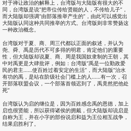
对于禅让政治的解释上，台湾版与大陆版有很大的不
同，台湾版是说“把帝位传给贤能的人，不传给儿子”，
而大陆版却强调“由部落推举产生的”，由此可以感觉出
大陆版认同这种共同推举的方式。台湾版则非常赞扬这
一种政治概念。
台湾版对于夏、商、周三代都以正面的叙述，并认为
尧、舜、禹是历代不可多得的明君，肯定他们的重要
性，但大陆版却说夏、商、周是我国奴隶制的王朝，其
中对禹更是大肆批评，例如：台湾版“禹是一位勤政爱
民的君主……使百姓过着安定的生活”，而大陆版“治水
有功的禹，是站在阶级社会门槛上的人……有一次，召
开部落联盟会议，一个部落首领迟到了，禹竟然把他处
死”
台湾版认为启的继位是，因为百姓感念禹的恩德，加上
启也很贤能，所以获得诸侯的拥戴，但大陆版却说启是
自称为王，并在小字的部份说启和益为王位相互战争，
结果启胜利了。