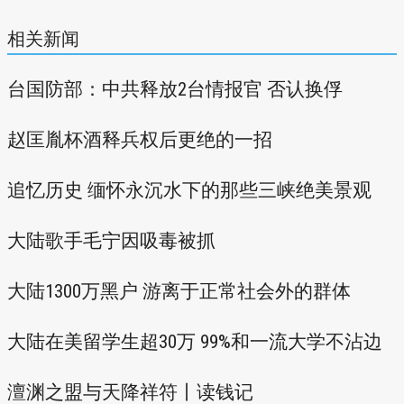
相关新闻
台国防部：中共释放2台情报官 否认换俘
赵匡胤杯酒释兵权后更绝的一招
追忆历史 缅怀永沉水下的那些三峡绝美景观
大陆歌手毛宁因吸毒被抓
大陆1300万黑户 游离于正常社会外的群体
大陆在美留学生超30万 99%和一流大学不沾边
澶渊之盟与天降祥符丨读钱记