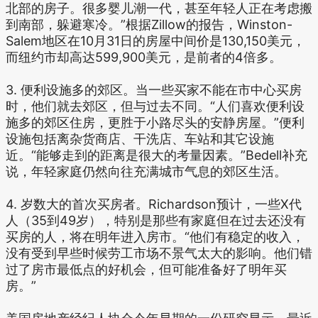
北部的房子。很多婴儿潮一代，甚至年轻人正在考虑搬
到南部，躲避寒冷。”根据Zillow的报告，Winston-
Salem地区在10月31日的房屋中间价是130,150美元，
而纽约市却高达599,900美元，是前者的4倍多。
3. 便利设施多的郊区。当一些买家不能在市中心买房
时，他们就去郊区，但与过去不同。“人们喜欢便利设
施多的郊区住房，更胜于小路尽头的安静房屋。”便利
设施包括离杂货商店、干洗店、车站和其它设施
近。“能够走到的距离是很大的考量因素。”Bedell补充
说，年轻家庭仍然向往充满城市气息的郊区生活。
4. 岁数大的首次买房者。Richardson预计，一些X代
人（35到49岁），特别是那些有家庭但在过去还没有
买房的人，将在明年进入房市。“他们有稳定的收入，
没有受到早些时候劳工市场不景气太大的影响。他们错
过了房市最低点的好机会，但可能准备好了明年买
房。”