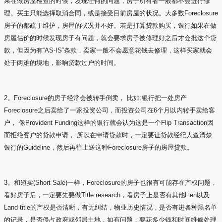
果在做房屋检查的时候，发现任何的问题，房子所有者一般都不会进行修
理。买主只能选择取消合同，或是接受目前房屋的状况。大多数Foreclosure
房子的都疏于维护，房屋的状况并不好。若是打算贷款购买，银行如果在做
房屋估价的时候发现房子有问题，就会要求房子被修理好之后才会批这个贷
款，但因为有“AS-IS”条款，卖家一般不会愿意花钱去修理，这样买家就会
处于两难的境地，影响贷款过户的时间。
2。Foreclosure的房子经常会被转手倒卖， 比如:银行把一处房产
Foreclosure之后卖给了一家投资公司，而投资公司在6个月以内转手卖给客
户， 像Provident Funding这样的银行就会认为这是一个Flip Transaction因
而拒绝客户的贷款申请， 所以在申请贷款时，一定要让贷款经纪人查清楚
银行的Guideline，然后再往上送这种Foreclosure房子的房屋贷款。
3。和短卖(Short Sale)一样，Foreclosure的房子也很有可能存在产权问题，
看好房子后，一定要先要做Title research，看房子上是否有其他Lien以及
Land title的产权是否清晰，有无纠结，物业历史情况，是否有进各种黑名单
的记录，是否侵占政府或邻居土地，如有问题，要花多少钱和时间维修处理