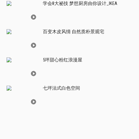
学会8大祕技 梦想厨房由你设计_IKEA
百变木皮风情 自然质朴景观宅
5坪甜心粉红浪漫屋
七坪法式白色空间