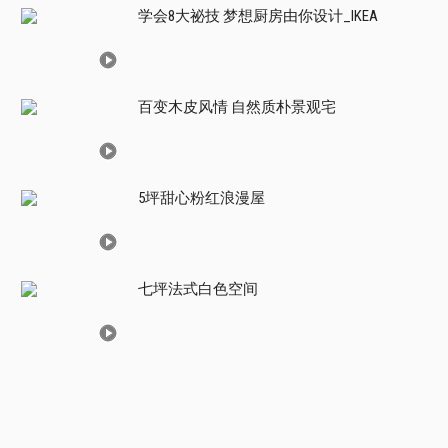
学会8大祕技 梦想厨房由你设计_IKEA
百变木皮风情 自然质朴景观宅
5坪甜心粉红浪漫屋
七坪法式白色空间