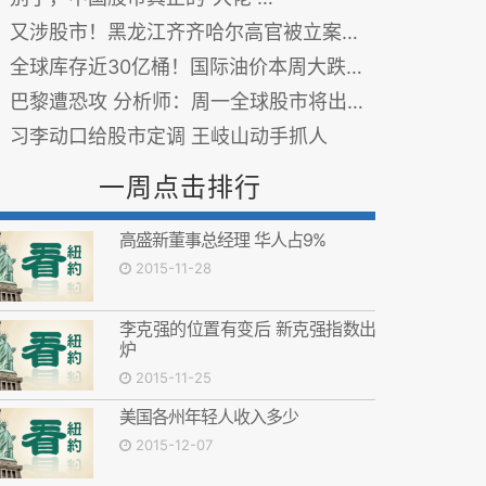
又涉股市！黑龙江齐齐哈尔高官被立案审查
全球库存近30亿桶！国际油价本周大跌8％ 图
巴黎遭恐攻 分析师：周一全球股市将出现短暂卖压
习李动口给股市定调 王岐山动手抓人
一周点击排行
高盛新董事总经理 华人占9%
2015-11-28
李克强的位置有变后 新克强指数出
炉
2015-11-25
美国各州年轻人收入多少
2015-12-07