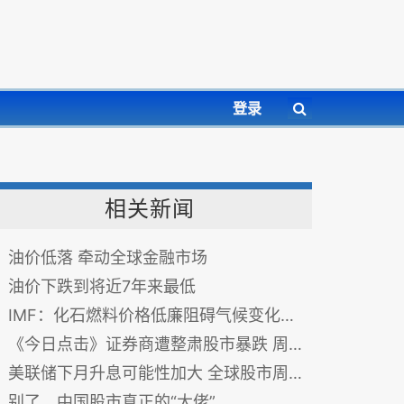
登录
相关新闻
油价低落 牵动全球金融市场
油价下跌到将近7年来最低
IMF：化石燃料价格低廉阻碍气候变化应对进程
《今日点击》证券商遭整肃股市暴跌 周永康式司法邪恶再现
美联储下月升息可能性加大 全球股市周四上涨
别了，中国股市真正的“大佬”…