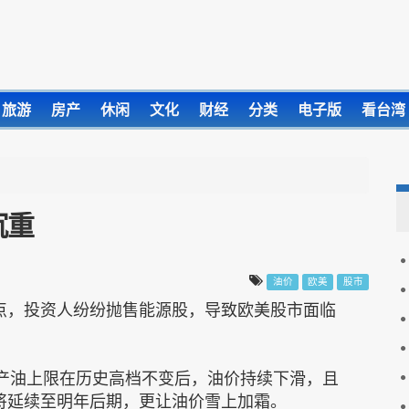
旅游
房产
休闲
文化
财经
分类
电子版
看台湾
沉重
油价
欧美
股市
点，投资人纷纷抛售能源股，导致欧美股市面临
持产油上限在历史高档不变后，油价持续下滑，且
形将延续至明年后期，更让油价雪上加霜。