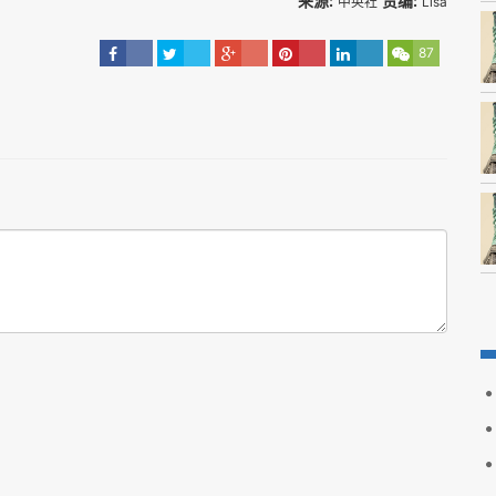
来源:
责编:
中央社
Lisa
87