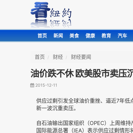
首页
新闻
美食
健康
教育
汽车
首页
财经
财经要闻
油价跌不休 欧美股市卖压
2015-12-11
供应过剩引发全球油价重挫、逼近7年低
新一波沉重卖压。
自石油输出国家组织（OPEC）上周维
国际能源总署（IEA）表示供应过剩情