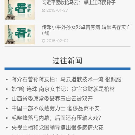
习近平要收拾马云： 攀上江泽民孙子
2015-01-27
传邓小平外孙女邓卓芮有病 婚姻名存实亡
(图)
2015-02-02
过往新闻
蒋介石曾孙蒋友柏：马云道歉技术一流 很佩服
妙“喻”连珠 南京女书记：贪官贪财就是棺材
山西省委原常委聂春玉白云被双开
中国干部不敢戴劳力士 奢侈品商不安
毛晓峰落马内幕，后面还有压轴大戏？
央视主播和党国领导擦出很多感情火花