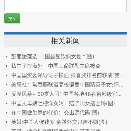
提交
相关新闻
彭丽媛落选“中国最受钦佩女性 ”(图)
私生子在海外 中国工商联副主席被查
中国国资委领导班子换血 张喜武排名前移成“第一”副主任
美联社：常春藤联盟高校偏爱中国精英子女?情况正在变化
反腐风暴+“60岁大限” 中国各地48名省部级官员职位调整
中国丈母娘吐槽洋女婿：赔了闺女搭上妈(图)
在中国做生意的代价：交出源代码(图)
英媒:中国人傻钱多 金融外交只赔不赚(图)