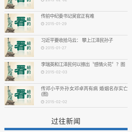
传前中纪委书记吴官正有难
2015-01-29
习近平要收拾马云： 攀上江泽民孙子
2015-01-27
李瑞英和江泽民何以擦出〝感情火花〞？图
2015-02-03
传邓小平外孙女邓卓芮有病 婚姻名存实亡
(图)
2015-02-02
过往新闻