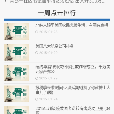
青岛一社区书记被举报贪污过亿 出入开300万奔驰(图)
一周点击排行
北韩人眼里美国农民悲惨生活，有图有真相
2015-01-28
美国八大航空公司排名
2015-01-29
纽约华裔律师夫妇移民欺诈罪成立，千万美
元家产充公
2015-01-29
报税季来啦!时间少,没延期!耽搁了你就摊上大
事儿了(图)
2015-01-24
2015年超级碗爱国者逆转海鹰成功卫冕 (34
图)