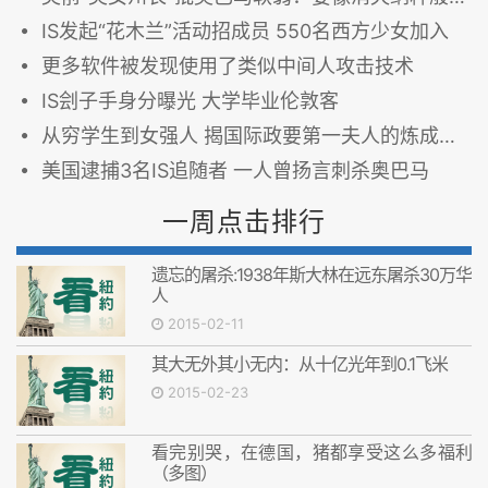
IS发起“花木兰”活动招成员 550名西方少女加入
更多软件被发现使用了类似中间人攻击技术
IS刽子手身分曝光 大学毕业伦敦客
从穷学生到女强人 揭国际政要第一夫人的炼成记(图)
美国逮捕3名IS追随者 一人曾扬言刺杀奥巴马
一周点击排行
遗忘的屠杀:1938年斯大林在远东屠杀30万华
人
2015-02-11
其大无外其小无内：从十亿光年到0.1飞米
2015-02-23
看完别哭，在德国，猪都享受这么多福利
（多图）