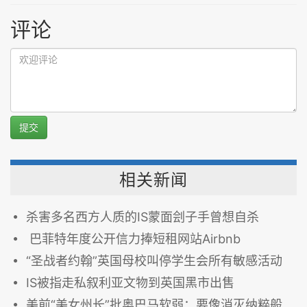
评论
提交
相关新闻
杀害多名西方人质的IS蒙面刽子手曾想自杀
巴菲特年度公开信力捧短租网站Airbnb
“圣战者约翰”英国母校叫停学生会所有敏感活动
IS被指走私叙利亚文物到英国黑市出售
美前“美女州长”批奥巴马软弱：要像消灭纳粹般消灭IS(图)