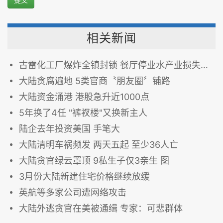
相关新闻
古雷化工厂爆炸全镇封锁 餐厅停业水产业损失惨重
大陆贪腐遍地 5类官商〝朋友圈〞铺路
大陆资金涌港 港股急升近1000点
5年换了4任 "裤衩楼"又换新主人
陆企去年投资美国 手笔大
大陆清明车祸频发 两天五起 至少36人亡
大陆贪官绿云罩顶 9私生子仅3亲生 图
3月份大陆新建住宅价格继续放缓
英航等多家公司遭网络攻击
大陆外逃贪官在美被通缉 专家：可悲群体