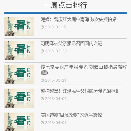
一周点击排行
港媒：曾庆红大闹中南海 数次失控拍桌
2015-03-15
习明泽被父亲紧急召回国内之谜
2015-03-30
传七常委财产申报曝光 刘云山被指最腐败
(图)
2015-03-21
越描越黑！江泽民生父假履历曝光(组图)
2015-04-07
美国透露“周薄政变” 习近平震惊
2015-04-08