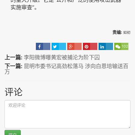
实施审查”。
责编:
如初
102
上一篇:
李阳微博曝黄宏被捕沦为阶下囚
下一篇:
昆明市委书记高劲松落马 涉向白恩培输送百
万
评论
提交