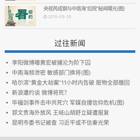
央视芮成钢与中南海“后院”秘闻曝光(图)
2015-03-25
过往新闻
李阳微博曝黄宏被捕沦为阶下囚
中南海频泄密 敏感部门换将(图)
哈尔滨“黄金大劫案”11小时内告破 赃物全部缴回
新浪遭约谈 微博将死？
毕福剑事件击中共死穴 军媒自爆信仰危机(图)
郭文贵海外放风 王岐山胡舒立疑遭报复
昆明市委书记被查 习近平或不信秦光荣