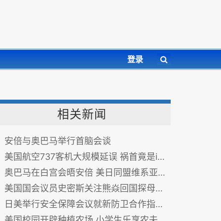
登录
相关新闻
安倍与奥巴马举行首脑会谈
美国航空737客机大规模延误 祸首竟是iPad(图)
奥巴马在白宫会晤安倍 美日同盟维系亚太安全
美国国会议员史密斯关注熊焱回国探母被拒事件
日美举行安全保障会议就新防卫合作指针达成协议
美国校园开辟种植农场 小学生乐享农夫生活(图)