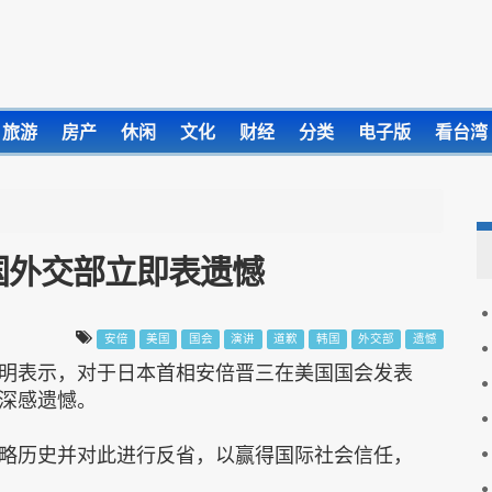
旅游
房产
休闲
文化
财经
分类
电子版
看台湾
国外交部立即表遗憾
安倍
美国
国会
演讲
道歉
韩国
外交部
遗憾
明表示，对于日本首相安倍晋三在美国国会发表
深感遗憾。
略历史并对此进行反省，以赢得国际社会信任，