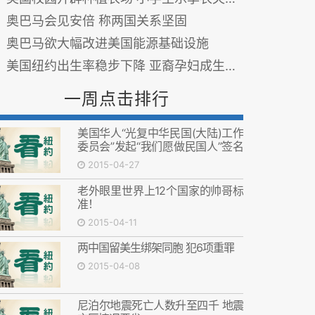
奥巴马会见安倍 称两国关系坚固
奥巴马欲大幅改进美国能源基础设施
美国纽约出生率稳步下降 亚裔孕妇成生育“大户”
一周点击排行
美国华人“光复中华民国(大陆)工作
委员会”发起“我们愿做民国人”签名
活动 图
2015-04-27
老外眼里世界上12个国家的帅哥标
准！
2015-04-11
两中国留美生绑架同胞 犯6项重罪
2015-04-08
尼泊尔地震死亡人数升至四千 地震