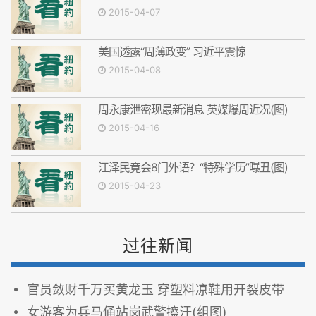
2015-04-07
美国透露“周薄政变” 习近平震惊
2015-04-08
周永康泄密现最新消息 英媒爆周近况(图)
2015-04-16
江泽民竟会8门外语？“特殊学历”曝丑(图)
2015-04-23
过往新闻
官员敛财千万买黄龙玉 穿塑料凉鞋用开裂皮带
女游客为兵马俑站岗武警擦汗(组图)