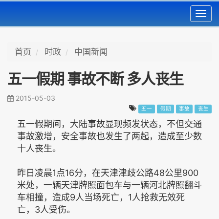
Toggl
navig
首页
时政
中国新闻
五一假期 事故不断 多人丧生
2015-05-03
五一
假期
事故
丧生
五一假期间，大陆事故显现频发状态，不但交通
事故激增，安全事故也发生了两起，造成至少数
十人丧生。
昨日凌晨1点16分，在天津津歧公路48公里900
米处，一辆天津牌照面包车与一辆河北牌照翻斗
车相撞，造成9人当场死亡，1人抢救无效死
亡，3人受伤。