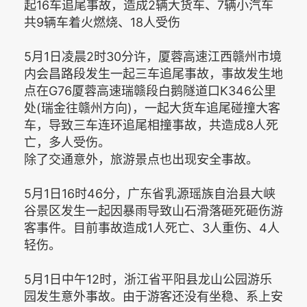
起16车追尾事故，造成2辆大货车、7辆小汽车
共9辆车着火燃烧、18人受伤
5月1日凌晨2时30分许，厦蓉高速江西赣州市境
内会昌路段发生一起三车追尾事故，事故发生地
点在G76厦蓉高速瑞赣段白鹅隧道口K346公里
处(瑞金往赣州方向)，一起大货车追尾碰撞大客
车，导致三车连环追尾相撞事故，共造成8人死
亡，多人受伤。
除了交通意外，旅游景点也出现安全事故。
5月1日16时46分，广东省乳源瑶族自治县大峡
谷景区发生一起因暴雨导致山石滑落砸死砸伤游
客事件。目前事故造成1人死亡、3人重伤、4人
轻伤。
5月1日中午12时，浙江省平阳县龙山公园游乐
园发生意外事故。由于游客还没有坐稳、系上安