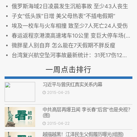
俄罗斯海域2日凌晨发生沉船事故 至少43人丧生
子女“低头族”日增 美父母热衷“不插电假期”
埃及一校车与火车相撞 致至少7人死亡24人受伤
春运返程京港澳高速堵车10公里 变巨大停车场(图)
微胖星人别自弃 怎么能在7天假期不胖反瘦
台湾复兴航空坠河事故最新统计：31死17伤12失踪
一周点击排行
习近平与曾庆红真实关系内幕
2015-04-25
中共高层再爆丑闻 李长春“后宫”也是央视？
(图)
2015-04-22
越描越黑！江泽民生父假履历曝光(组图)