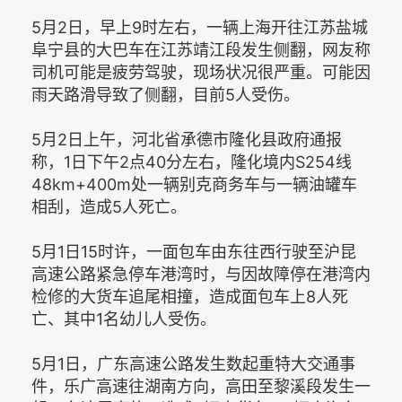
5月2日，早上9时左右，一辆上海开往江苏盐城
阜宁县的大巴车在江苏靖江段发生侧翻，网友称
司机可能是疲劳驾驶，现场状况很严重。可能因
雨天路滑导致了侧翻，目前5人受伤。
5月2日上午，河北省承德市隆化县政府通报
称，1日下午2点40分左右，隆化境内S254线
48km+400m处一辆别克商务车与一辆油罐车
相刮，造成5人死亡。
5月1日15时许，一面包车由东往西行驶至沪昆
高速公路紧急停车港湾时，与因故障停在港湾内
检修的大货车追尾相撞，造成面包车上8人死
亡、其中1名幼儿人受伤。
5月1日，广东高速公路发生数起重特大交通事
件，乐广高速往湖南方向，高田至黎溪段发生一