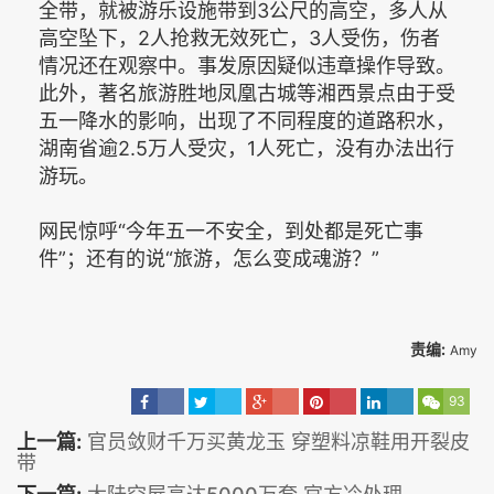
全带，就被游乐设施带到3公尺的高空，多人从
高空坠下，2人抢救无效死亡，3人受伤，伤者
情况还在观察中。事发原因疑似违章操作导致。
此外，著名旅游胜地凤凰古城等湘西景点由于受
五一降水的影响，出现了不同程度的道路积水，
湖南省逾2.5万人受灾，1人死亡，没有办法出行
游玩。
网民惊呼“今年五一不安全，到处都是死亡事
件”；还有的说“旅游，怎么变成魂游？”
责编:
Amy
93
上一篇:
官员敛财千万买黄龙玉 穿塑料凉鞋用开裂皮
带