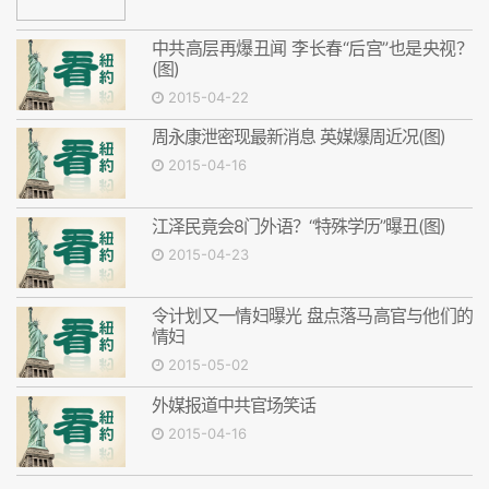
中共高层再爆丑闻 李长春“后宫”也是央视？
(图)
2015-04-22
周永康泄密现最新消息 英媒爆周近况(图)
2015-04-16
江泽民竟会8门外语？“特殊学历”曝丑(图)
2015-04-23
令计划又一情妇曝光 盘点落马高官与他们的
情妇
2015-05-02
外媒报道中共官场笑话
2015-04-16