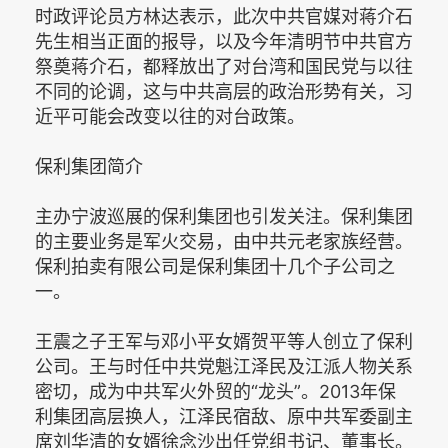
时政评论员方林达表示，此次中共官媒对蒋介石
先生相当正面的报导，以及今年清明节中共官方
祭奠蒋介石，都释放出了对台湾和国民党与以往
不同的论调，这与中共高层的政治形势有关，习
近平可能会改变以往的对台政策。
保利集团简介
主办宁波巡展的保利集团也引发关注。保利集团
的主要业务是军火交易，由中共元老家族经营。
保利拍卖有限公司是保利集团十几个子公司之
一。
王震之子王军与邓小平女婿贺平等人创立了保利
公司。王与时任中共党魁江泽民及江派人物关系
密切，成为中共军火外贸的“龙头”。2013年保
利集团高层换人，江泽民宿敌、原中共军委副主
席刘华清的女婿徐念沙出任党组书记、董事长。