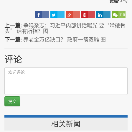
责编:
Amy
119
上一篇:
争鸣杂志：习近平内部讲话曝光 要〝啃硬骨
头〞 话有所指？图
下一篇:
养老金万亿缺口？ 政府一箭双雕 图
评论
提交
相关新闻