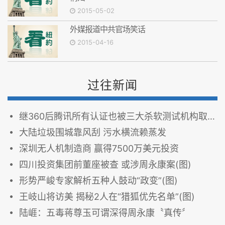
2015-05-02
外媒报道中共官场笑话
2015-04-16
过往新闻
继360后腾讯所有认证也被三大杀软测试机构取消
大陆垃圾围城靠风刮 污水横流赖蒸发
深圳无人机制造商 赢得7500万美元投资
四川投资集团前董座被查 或涉周永康案(图)
形势严峻专家解析五种人鼓动“政变”(图)
王岐山将访美 揭秘2人在“猎狐优先名单”(图)
陆崕：五毒蒋尊玉可谓深得周永康〝真传〞