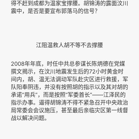
得不赶到成都为温家宝撑腰。胡锦涛的露面汶川
震中，是否是要宣布郭落马的信号？
江阻温救人胡不等不去撑腰
2008年年底，时任中共总参谋长陈炳德在党媒
撰文揭示，在汶川地震发生后的72小时黄金时
间内，胡、温无法调动军队赴灾区进行救援，军
队阳奉阴违，并没有按照胡的指示以及其对胡的
承诺“用兵”，而是按照“军委首长”——江泽民的
指示办事。逼得胡锦涛不得不紧急召开中央政治
局常委会会议施压，甚至最后亲临灾区第一线督
战以解决问题。