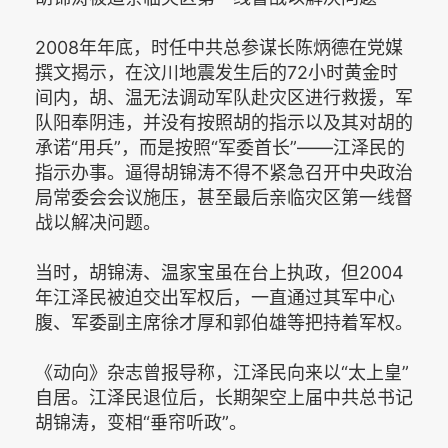
2008年年底，时任中共总参谋长陈炳德在党媒
撰文揭示，在汶川地震发生后的72小时黄金时
间内，胡、温无法调动军队赴灾区进行救援，军
队阳奉阴违，并没有按照胡的指示以及其对胡的
承诺“用兵”，而是按照“军委首长”——江泽民的
指示办事。逼得胡锦涛不得不紧急召开中央政治
局常委会会议施压，甚至最后亲临灾区第一线督
战以解决问题。
当时，胡锦涛、温家宝虽在台上执政，但2004
年江泽民被迫交出军权后，一直通过其军中心
腹、军委副主席徐才厚和郭伯雄等把持着军权。
《动向》杂志曾报导称，江泽民向来以“太上皇”
自居。江泽民退位后，长期架空上届中共总书记
胡锦涛，变相“垂帘听政”。