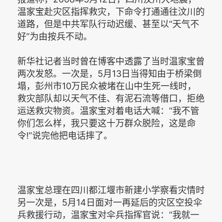
温家宝赴灾区指挥救灾，下命令打通通往汶川的
道路，但是中共军队行动迟缓、甚至以“天气不
好”为由按兵不动。
新华社记者当时曾在博客中透露了当时温家宝曾
两次发怒。一次是，5月13日当得知由于桥梁倒
塌，彭州市10万民众被堵在山中生死一线时，
救灾部队却以天气不佳、有泥石流等借口，拒绝
运送救灾物资。温家宝对着电话大喊：“我不管
你们怎么样，我只要这十万群众脱险，这是命
令!”说完他把电话摔了。
温家宝总理在四川都江堰市新建小学察看灾情时
另一次是，5月14日面对一再延后的灾区空投伞
兵救援行动，温家宝对伞兵指挥官说：“我就一