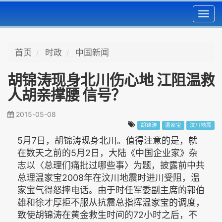
Toggl
navig
首页
时政
中国新闻
胡锦涛现身北川伤心地 江阻温救
人胡亲撑腰 信号？
2015-05-08
胡锦涛
温家宝
汶川地震
5月7日，胡锦涛现身北川。值得注意的是，就
在数天之前的5月2日，大陆《中国企业家》杂
志以〈总理们痛批过哪些事〉为题，披露前中共
总理温家宝2008年在汶川地震时进川受阻，温
家宝气得怒摔电话。由于时任军委副主席的郭伯
雄和徐才厚拒不服从抗震总指挥温家宝的调度，
致使胡锦涛在黄金救生时间的72小时之后，不