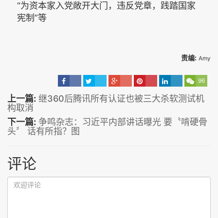
“为资本家入党敞开大门，违反党章，践踏国家
宪制”等
责编:
Amy
96
上一篇:
继360后腾讯所有认证也被三大杀软测试机
构取消
下一篇:
争鸣杂志：习近平内部讲话曝光 要〝啃硬骨
头〞 话有所指？图
评论