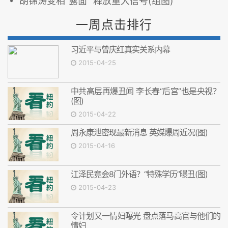
胡锦涛变相“露面” 释放重大信号(组图)
一周点击排行
习近平与曾庆红真实关系内幕
2015-04-25
中共高层再爆丑闻 李长春“后宫”也是央视？
(图)
2015-04-22
周永康泄密现最新消息 英媒爆周近况(图)
2015-04-16
江泽民竟会8门外语？“特殊学历”曝丑(图)
2015-04-23
令计划又一情妇曝光 盘点落马高官与他们的
情妇