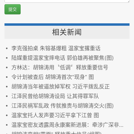
提交
相关新闻
李克强拍桌 朱镕基爆粗 温家宝撂重话
陆媒重提温家宝摔电话 郭伯雄再被聚焦(图)
方林达：胡锦涛用〝低调〞释放重要信号
令计划被查后 胡锦涛首次“现身” 图
胡锦涛当年被逼放掉军权 习近平拨乱反正
江泽民曾给胡锦涛设局 让其得罪军队
江泽民祸军乱政 传就推责与胡锦涛交火(图)
温家宝托人发声要习近平拿下江曾 图
温家宝密友透露周永康案新进展：牵涉广深非常罕见