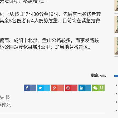
无法挪动，疼痛难忍。”
，“从15日17时30分至19时，先后有七名伤者转
其余5名伤者有4人伤势危重，目前均在紧急抢救
偏西、咸阳市北部。盘山公路较多，而事发路段
林公园距淳化县城4公里，是当地著名景区。
责编:
Amy
83
失 图
睡猝死