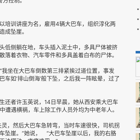
警方控制。
以培训讲座为名，雇用4辆大巴车，组织淳化两
造成坠崖。
头低侧躺在地，车头插入泥土中，多具尸体被挤
散落着衣物、汽车零件和多具盖着白布的尸体。
：“我坐在大巴车倒数第三排紧挨过道位置，事发
巴车如‘排山倒海’般下坠，之后我一阵眩晕，过了
生还者许玉英说，14日早晨，她从西安乘大巴车
途中遭遇横祸，车上除工作人员外均为中老年人。
失灵，然后大巴车急转弯，当时车速很快，司机拐
车坠崖。”她说， “大巴车坠崖以后，我的右胳