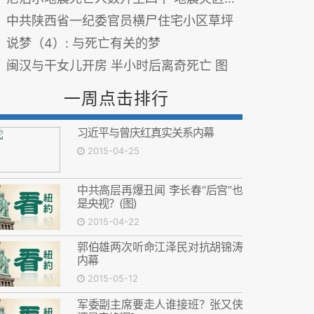
中共陕西省一纪委官员横尸住宅小区草坪
说梦（4）: 与死亡有关的梦
闽汉与干女儿开房 半小时后离奇死亡 图
一周点击排行
习近平与曾庆红真实关系内幕
2015-04-25
中共高层再爆丑闻 李长春“后宫”也
是央视？(图)
2015-04-22
郭伯雄两次听命江泽民对抗胡锦涛
内幕
2015-05-12
军委副主席要走人谁接班？张又侠