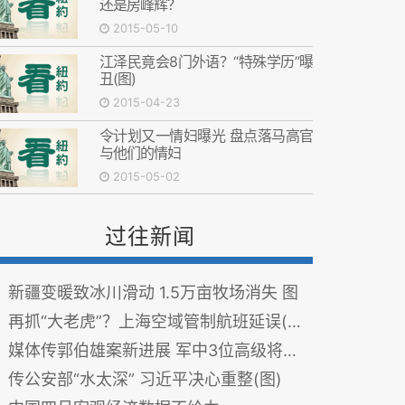
还是房峰辉？
2015-05-10
江泽民竟会8门外语？“特殊学历”曝
丑(图)
2015-04-23
令计划又一情妇曝光 盘点落马高官
与他们的情妇
2015-05-02
过往新闻
新疆变暖致冰川滑动 1.5万亩牧场消失 图
再抓“大老虎”？上海空域管制航班延误(图)
媒体传郭伯雄案新进展 军中3位高级将领被约谈
传公安部“水太深” 习近平决心重整(图)