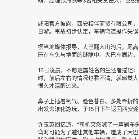
萌、经理张海燕等3名相关责任人，已被
咸阳官方披露，西安相伴商贸有限公司，
日游。事故初步认定，车辆弯道操作失误
据当地媒体报导，大巴翻入山沟后，尾高
压在车头与地面的缝隙中。大巴车周边，
16日凌晨，不愿透露姓名的生还者描述
时，前后左右的情况也看不清，就感觉大
很久才清醒过来。”
鼻子上插着氧气、脸色苍白、多处骨折的
出发去淳化游玩，于15日下午返回西安
许玉英回忆道，“司机突然喊了一声刹车
弯时可能为了避让其他车辆，造成了大巴