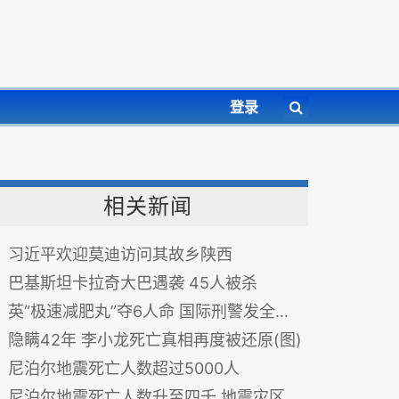
登录
相关新闻
习近平欢迎莫迪访问其故乡陕西
巴基斯坦卡拉奇大巴遇袭 45人被杀
英“极速减肥丸”夺6人命 国际刑警发全球警报
隐瞒42年 李小龙死亡真相再度被还原(图)
尼泊尔地震死亡人数超过5000人
尼泊尔地震死亡人数升至四千 地震灾区情况恶劣