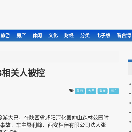
旅游
房产
休闲
文化
财经
分类
电子版
看台湾
3相关人被控
陕西
大巴
坠崖
死亡
人的旅游大巴，在陕西省咸阳淳化县仲山森林公园附
性事故。车主梁利峰、西安相伴有限公司法人张