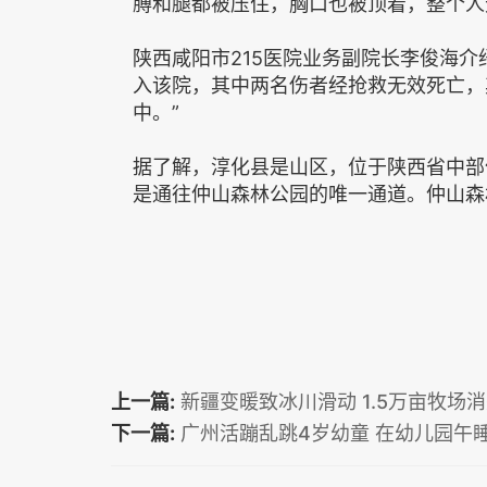
膊和腿都被压住，胸口也被顶着，整个人
陕西咸阳市215医院业务副院长李俊海介绍
入该院，其中两名伤者经抢救无效死亡，
中。”
据了解，淳化县是山区，位于陕西省中部
是通往仲山森林公园的唯一通道。仲山森
上一篇:
新疆变暖致冰川滑动 1.5万亩牧场消
下一篇:
广州活蹦乱跳4岁幼童 在幼儿园午