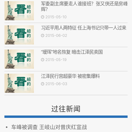
军委副主席要走人谁接班？张又侠还是房峰
辉？
2015-05-10
习近平用人两特征 任上海书记只带一人过来
2015-06-02
“瑷珲”地名恢复 暗击江泽民卖国
2015-05-19
江泽民行宫超豪华 被密集爆料
2015-06-03
过往新闻
车峰被调查 王岐山对曾庆红宣战