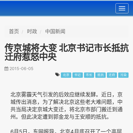
Toggl
navig
首页
时政
中国新闻
传京城将大变 北京书记市长抵抗
迁府惹怒中央
2015-06-05
北京
书记
市长
抵抗
迁府
污染
北京雾霾天气引发的后效应继续发酵。近日，京
城传出消息，为了解决北京这些老大难问题，中
共当局决定京城大变迁，将北京市部门搬迁到通
州。但此决定遭到郭金龙与王安顺的抵抗。
6月5日，东网报导，北京4月底召开了一个高层