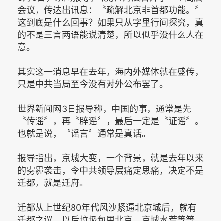
会议，传达出讯息：〝疏解北京非首都功能。〞
这到底是什么回事？如果只从字里行间探究，真
的不是三言两语能说清楚，所以似乎没什么人在
意。
其实这一消息早在去年，海内外媒体就在盛传，
只是中共当局至今没有对外公布罢了。
世界新闻网3日报导称，中国的事，通常是先
〝传谣〞，再〝辟谣〞，最后一定是〝证谣〞。
也就是说，〝谣言〞通常是真话。
报导指出，京城大变，一个背景，就是去年以来
的雾霾袭击，令中共领导层痛定思痛，决定不是
迁都，就是迁府。
迁都从上世纪80年代风沙紧逼北京城后，就有
迁都之议，以后垃圾包围北京，京城水荒等等，