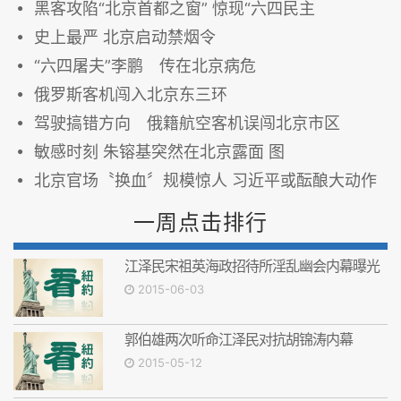
黑客攻陷“北京首都之窗” 惊现“六四民主
史上最严 北京启动禁烟令
“六四屠夫”李鹏 传在北京病危
俄罗斯客机闯入北京东三环
驾驶搞错方向 俄籍航空客机误闯北京市区
敏感时刻 朱镕基突然在北京露面 图
北京官场〝换血〞规模惊人 习近平或酝酿大动作
一周点击排行
江泽民宋祖英海政招待所淫乱幽会内幕曝光
2015-06-03
郭伯雄两次听命江泽民对抗胡锦涛内幕
2015-05-12