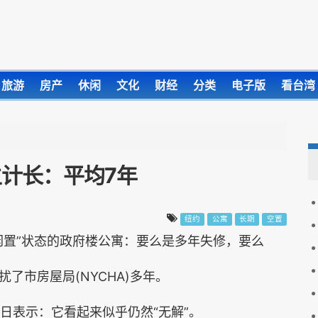
旅游
房产
休闲
文化
财经
分类
电子版
看台湾
计长：平均7年
纽约
公寓
长期
空置
闲置”状态的政府楼公寓：要么是多年失修，要么
了市房屋局(NYCHA)多年。
r)于24日表示：它看起来似乎仍然“无解”。