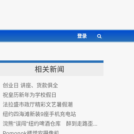
登录
相关新闻
创业日 讲座、货款俱全
祝皇历新年为学校假日
法拉盛市政厅精彩文艺暑假潮
纽约四海滩新装9座手机充电站
浣熊“误闯”纽约啤酒仓库 醉到走路歪斜还跌倒（视频）
Pomonok楼增安摄像机