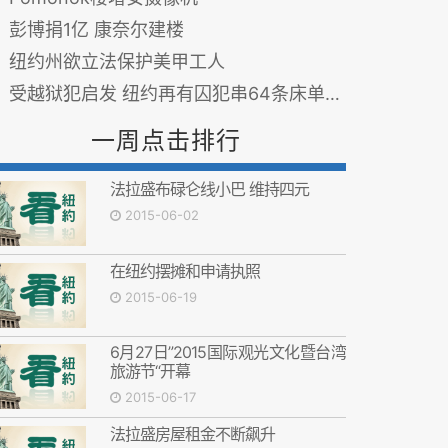
彭博捐1亿 康奈尔建楼
纽约州欲立法保护美甲工人
受越狱犯启发 纽约再有囚犯串64条床单图谋逃狱(图)
一周点击排行
法拉盛布碌仑线小巴 维持四元
2015-06-02
在纽约摆摊和申请执照
2015-06-19
6月27日”2015国际观光文化暨台湾
旅游节“开幕
2015-06-17
法拉盛房屋租金不断飙升