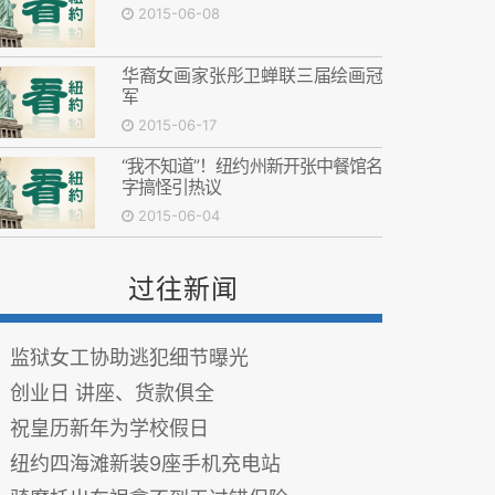
2015-06-08
华裔女画家张彤卫蝉联三届绘画冠
军
2015-06-17
“我不知道”！纽约州新开张中餐馆名
字搞怪引热议
2015-06-04
过往新闻
监狱女工协助逃犯细节曝光
创业日 讲座、货款俱全
祝皇历新年为学校假日
纽约四海滩新装9座手机充电站