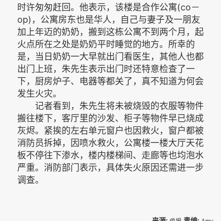
时许匆匆赶回。他表示，该楼是合作公寓(co－
op)，公寓房东也是华人，自己与妻子及一朋友
加上年迈的奶奶，搬到这栋公寓不到两个月，起
火点所在之处是奶奶平时睡觉的地方。所幸的
是，当日奶奶一大早就出门看医生，其他人也都
出门上班，朱先生表示出门时还特意检查了一
下，厨房炉子、电器等都关了，真不知道为何会
发生火灾。
记者看到，朱先生将未被烧毁的衣服等物件
搬往楼下，客厅里的沙发、柜子等物件早已烧成
灰烬。紧挨的左右单元窗户也因救火，窗户都被
消防员拆掉，因喷水救火，公寓楼一楼大厅天花
板不停往下渗水，楼内楼梯间、走廊等也均泡水
严重。消防部门表示，具体失火原因还需进一步
调查。
来源:
责编:
侨报
Amy