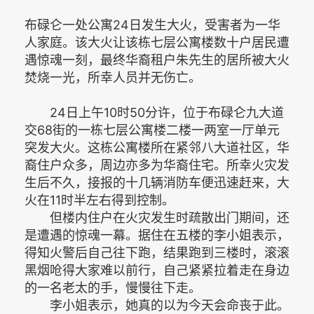
布碌仑一处公寓24日发生大火，受害者为一华
人家庭。该大火让该栋七层公寓楼数十户居民遭
遇惊魂一刻，最终华裔租户朱先生的居所被大火
焚烧一光，所幸人员并无伤亡。
24日上午10时50分许，位于布碌仑九大道
交68街的一栋七层公寓楼二楼一两室一厅单元
突发大火。这栋公寓楼所在紧邻八大道社区，华
裔住户众多，周边亦多为华裔住宅。所幸火灾发
生后不久，接报的十几辆消防车便迅速赶来，大
火在11时半左右得到控制。
但楼内住户在火灾发生时疏散出门期间，还
是遭遇的惊魂一幕。据住在五楼的李小姐表示，
得知火警后自己往下跑，结果跑到三楼时，滚滚
黑烟呛得大家难以前行，自己紧紧拉着走在身边
的一名老太的手，慢慢往下走。
李小姐表示，她真的以为今天会命丧于此。