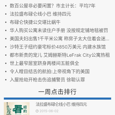
数百公屋非必要闲置？市主计长：平均7年
法拉盛布碌仑线小巴 维持四元
布碌仑快捷公交堪比蜗牛
华人购买公寓未读住户手册 没按规定铺地毯被罚
美国夫妇出售1千平米公寓 称房子太大住着会迷路
沙特王子纽约豪宅标价4850万美元 内建水族馆
都市新贵的宠儿 艾姆赫斯特LeFrak City公寓热租
世上最窄居室跻身两楼间五脏俱全
令人瞠目结舌的航拍:上帝视角下的美国
入屋抢劫开枪击伤追捕警员 徐聪认罪
一周点击排行
法拉盛布碌仑线小巴 维持四元
2015-06-02