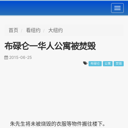
Toggl
navig
首页
看纽约
大纽约
布碌仑一华人公寓被焚毁
2015-06-25
布碌仑
公寓
焚毁
朱先生将未被烧毁的衣服等物件搬往楼下。