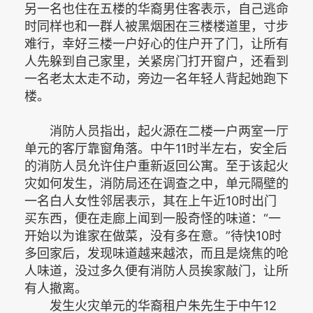
另一名也住在五楼的华裔男住客表示，自己逃命
时同样也和一群人被黑烟困在三楼楼道里，寸步
难行，幸好三楼一户好心的住户开了门，让所有
人先躲到自己家里，关紧房门打开窗户，还看到
一名老太太走不动，旁边一名年轻人背起她跑下
楼。
消防人员指出，起火源在二楼一户两室一厅
单元的客厅靠窗角落。中午11时半左右，安全后
的消防人员允许住户重新返回公寓。至于该起火
灾如何发生，消防局还在调查之中，单元隔壁的
一名白人女性邻居表示，其在上午近10时出门
买东西，便在走廊上闻到一股奇怪的味道：“一
开始以为谁家在做菜，没有多在意。”待快10时
多回家后，发现味道越来越浓，而且是烧焦的呛
人味道，没过多久便有消防人员挨家敲门，让所
有人撤离。
发生火灾单元的华裔租户朱先生于中午12