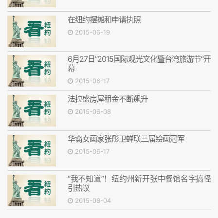
在纽约摆摊和申请执照
2015-06-19
6月27日”2015国际观光文化暨台湾旅游节“开
幕
2015-06-17
法拉盛房屋租金不断飙升
2015-06-08
华裔女画家张彤卫蝉联三届绘画冠军
2015-06-17
“我不知道”！纽约州新开张中餐馆名字搞怪
引热议
2015-06-04