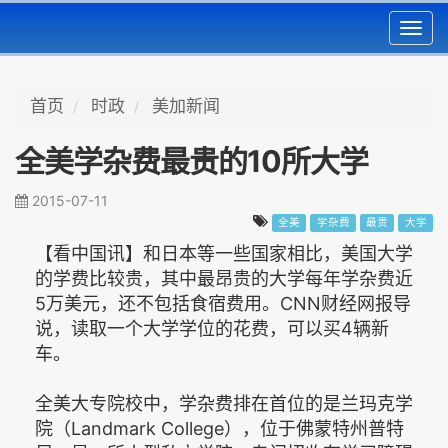
Toggl
navig
首页
时政
美加新闻
全美学杂费最贵的10所大学
2015-07-11
全美
学杂费
最贵
大学
【看中国讯】和日本等一些国家相比，美国大学
的学费比较贵，其中最昂贵的大学每年学杂费近
5万美元，还不包括食宿费用。CNN财经网报导
说，读取一个大学学位的花费，可以买4辆新
车。
全美大专院校中，学杂费排在首位的是兰玛克学
院（Landmark College），位于佛蒙特州普特