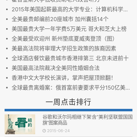
2015年美国起薪最高的大学专业：计算机科学居首
全美最贵邮编前20座城市 加州囊括14个
美国最贵大学一年学费5万美元 哥大和芝大上榜
全美最受欢迎州 新州垫底夏威夷登顶（图）
美最高法院将审理大学招生政策的族裔因素
全球酒店餐饮最贵城市香港排第三 北京未进前十
美国最高法院裁决全美同性婚姻合法
香港中文大学校长演讲，掌声把屋顶掀翻！
全球最贵离婚案：俄首富前妻要求平分150亿美元家产
一周点击排行
谷歌和沃尔玛相继下架含“美利坚联盟国国
旗”图案商品
2015-06-24