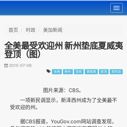
Toggl
navig
首页
时政
美加新闻
全美最受欢迎州 新州垫底夏威夷
登顶（图）
2015-07-06
全美
新州
垫底
夏威夷
登顶
受欢迎
图片来源：CBS。
一项新民调显示，新泽西州成为了全美最不
受欢迎的州。
据CBS报道，YouGov.com网站调查发现，