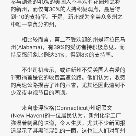
参与调查的40%的美国人不喜欢有花园州之称
的新州，而仅有30%的人持积极观点，最后得
到-10的支持率。于是，新州成为全美众多州之
中唯一拿负分的州。
相比较而言，第二不受欢迎的州是阿拉巴马
州(Alabama)，有39%的受访者持积极意见，而
持反感印象比例达31%，得到8%的支持率。
不少司机表示，或许新州不受美国人喜爱的
罪魁祸首是它的收费高速公路。他们认为，收费
的高速公路损害了州的声誉，尤其还因此遭到不
少深夜电视节目的嘲讽。
来自康涅狄格(Connecticut)州纽黑文
(New Haven)的一位居民认为，新州化学工厂
弥漫着刺鼻的味道，令人生厌。尤其不少新闻报
道显示了其黑暗混乱的一面，这也让人们对新州