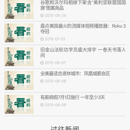
谷歌和沃尔玛相继下架含“美利坚联盟国国
旗”图案商品
2015-06-24
盘点美国最火的流媒体视频播放器：Roku 3
夺冠
2015-07-01
旧金山法轮功学员盛大排字 一卷天书落人
间
2015-06-07
全美最适合退休城市：凤凰城都会区
2015-06-08
有薪病假7月1日施行 一年至少3天
2015-06-08
过往新闻