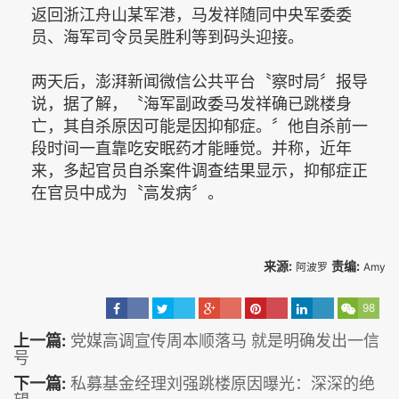
返回浙江舟山某军港，马发祥随同中央军委委
员、海军司令员吴胜利等到码头迎接。
两天后，澎湃新闻微信公共平台〝察时局〞报导
说，据了解，〝海军副政委马发祥确已跳楼身
亡，其自杀原因可能是因抑郁症。〞他自杀前一
段时间一直靠吃安眠药才能睡觉。并称，近年
来，多起官员自杀案件调查结果显示，抑郁症正
在官员中成为〝高发病〞。
来源:
责编:
阿波罗
Amy
98
上一篇:
党媒高调宣传周本顺落马 就是明确发出一信
号
下一篇:
私募基金经理刘强跳楼原因曝光：深深的绝