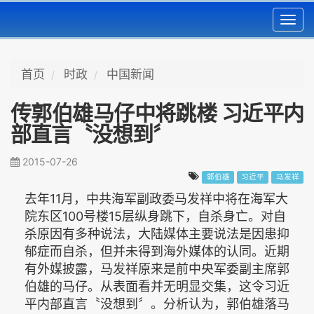
Toggl
navig
首页
时政
中国新闻
传郭伯雄马仔中将跳楼 习近平内
部直言〝没想到〞
2015-07-26
郭伯雄
习近平
马发祥
去年11月，中共海军副政委马发祥中将在海军大
院东区100号楼15层纵身跳下，自杀身亡。对自
杀原因有多种说法，大陆媒体主要说法是因患抑
郁症而自杀，但并未得到海外媒体的认同。近期
有外媒披露，马发祥原来是前中央军委副主席郭
伯雄的马仔。从表面看并无明显交集，这令习近
平内部直言〝没想到〞。分析认为，郭伯雄落马