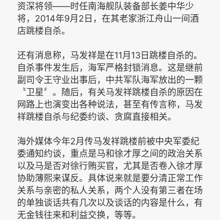
资深将领——时任南海舰队装备部长姜中华少
将，2014年9月2日，在其老家浙江舟山一间酒
店跳楼自杀。
还有消息称，马发祥是在11月13日跳楼自杀的。
自杀事件发生后，海军严格封锁消息。这是继前
副司令王守业出事后，中共军队海军放出的一颗
〝卫星〞。随后，有关马发祥跳楼自杀的原因在
网路上也演变出各种说法，甚至有传言称，马发
祥跳楼自杀与纪委约谈、贪腐直接相关。
海外媒体今年2月传马发祥跳楼前被中央军委纪
委通知约谈，重点是马和徐才厚之间的政治关系
以及马是否对徐行贿买官，尤其是否卷入徐才厚
协助薄熙来谋反。具体说来就是要分清正常工作
关系与亲密的私人关系，两个人没有第三者在场
的单独谈话共有几次以及谈话的内容是什么，有
无金钱往来和利益交换，等等。