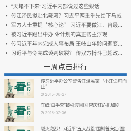
“天塌不下来”习近平内部说过这些狠话
传江泽民拟赴北戴河？习近平两重拳先给下马威
军方人士重提〝核心论〞 习近平要做江、曾最恐惧的事？
被习近平踢出中办 令计划的真正帮主浮现
传习近平年内完成人事布局 王岐山年龄问题变通解决
习近平与令完成谈判破裂？ 传双方搏斗已超政治范畴
一周点击排行
传习近平办公室警告江泽民家〝小江适可而
止〞
2015-06-27
车峰“白手套”被引渡回国 曾庆红危机加剧
2015-07-06
驳火激烈！习近平“五大战役”围剿曾庆红(图)