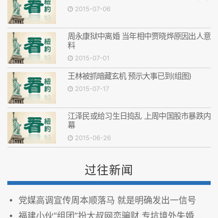
2015-07-06
周永康狱中离婚 当年相中贾晓烨原因出人意
料
2015-07-01
王林被抓暗藏玄机 预示大事已到(组图)
2015-07-17
江泽民或给习生日捣乱 上周中国股市暴跌内
幕
2015-06-26
过往新闻
党媒高调宣传周本顺落马 就是明确发出一信号
福建小伙“组团”扮大叔网恋骗财 专坑境外失婚妇女