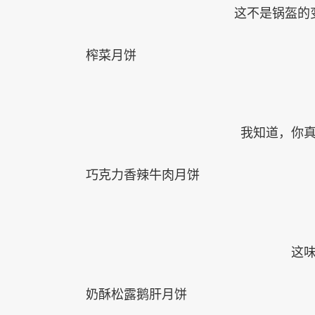
这不是锅盔的
榨菜月饼
我知道，你
巧克力香辣牛肉月饼
这
奶酥松露鹅肝月饼