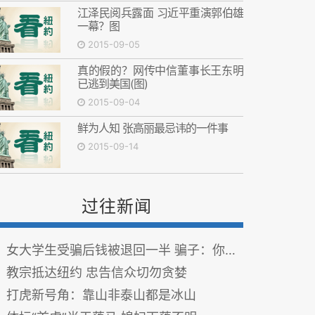
江泽民阅兵露面 习近平重演郭伯雄
一幕？图
2015-09-05
真的假的？网传中信董事长王东明
已逃到美国(图)
2015-09-04
鲜为人知 张高丽最忌讳的一件事
2015-09-14
过往新闻
女大学生受骗后钱被退回一半 骗子：你太单纯了
教宗抵达纽约 忠告信众切勿贪婪
打虎新号角：靠山非泰山都是冰山