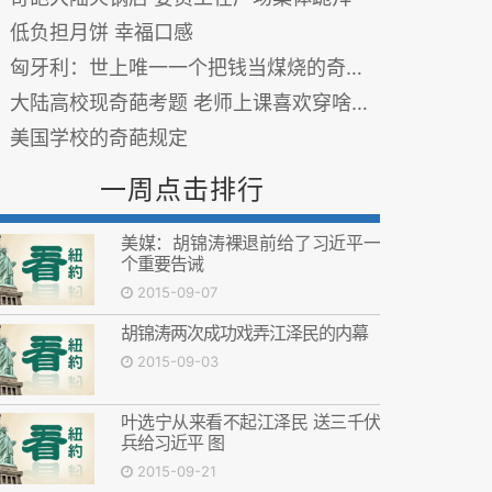
低负担月饼 幸福口感
匈牙利：世上唯一一个把钱当煤烧的奇葩国家(组图)
大陆高校现奇葩考题 老师上课喜欢穿啥鞋？
美国学校的奇葩规定
一周点击排行
美媒：胡锦涛裸退前给了习近平一
个重要告诫
2015-09-07
胡锦涛两次成功戏弄江泽民的内幕
2015-09-03
叶选宁从来看不起江泽民 送三千伏
兵给习近平 图
2015-09-21