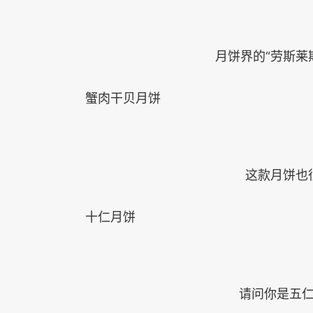
月饼界的“劳斯莱
蟹肉干贝月饼
这款月饼也
十仁月饼
请问你是五