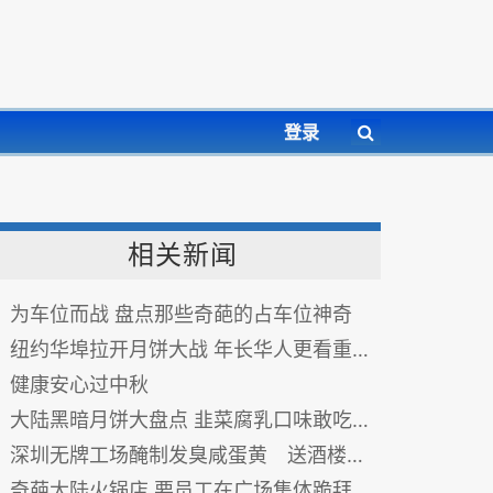
登录
相关新闻
为车位而战 盘点那些奇葩的占车位神奇
纽约华埠拉开月饼大战 年长华人更看重过节形式 图
健康安心过中秋
大陆黑暗月饼大盘点 韭菜腐乳口味敢吃吗？图
深圳无牌工场醃制发臭咸蛋黄 送酒楼制月饼
奇葩大陆火锅店 要员工在广场集体跪拜