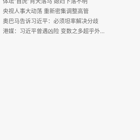
体坛“首虎”肖天落马 媳妇下落不明
央视人事大动荡 重新密集调整高管
奥巴马告诉习近平：必须坦率解决分歧
港媒：习近平曾遇凶险 变数之多超乎外界想像