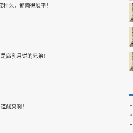
变种么，都懒得展平！
真是腐乳月饼的兄弟！
味道酸爽啊！