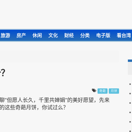
旅游
房产
休闲
文化
财经
分类
电子版
看台湾
个？
奇葩
月饼
聊“但愿人长久，千里共婵娟”的美好愿望，先来
的这些奇葩月饼，你试过么？