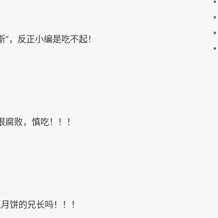
斯”，反正小编是吃不起！
很腐败，慎吃！！！
仁月饼的兄长吗！！！