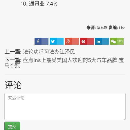
10. 通讯业 7.4%
来源:
责编:
福布斯
Lisa
101
上一篇:
法轮功呼习法办江泽民
下一篇:
盘点Ins上最受美国人欢迎的5大汽车品牌 宝
马夺冠
评论
提交